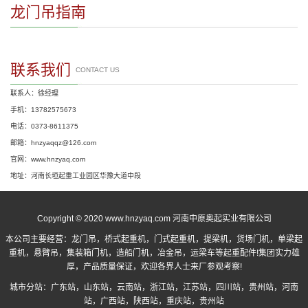
龙门吊指南
联系我们
CONTACT US
联系人：徐经理
手机：13782575673
电话：0373-8611375
邮箱：hnzyaqqz@126.com
官网：www.hnzyaq.com
地址：河南长垣起重工业园区华豫大道中段
Copyright © 2020 www.hnzyaq.com 河南中原奥起实业有限公司
本公司主要经营：
龙门吊
，
桥式起重机
，
门式起重机
，提梁机，货场门机，单梁起
重机，悬臂吊，集装箱门机，造船门机，冶金吊，运梁车等起重配件!集团实力雄
厚，产品质量保证，欢迎各界人士来厂参观考察!
城市分站：
广东站
，
山东站
，
云南站
，
浙江站
，
江苏站
，
四川站
，
贵州站
，
河南
站
，
广西站
，
陕西站
，
重庆站
，
贵州站