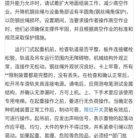
提升能力允许时，请试着扩大地面组装工作，减少高空作
业。升降机钢丝绳与设备角部设有半圆角(钢丝绳角保护)，
以防钢丝绳损坏。设置期间，当要求操作者操作高空作业
时，他们必须确保支撑件牢固，并且根据高空作业的标准和
规范采取保护措施。
运行门式起重机前，检查轨道是否平整，板件连接螺栓
松脱，轨道及吊车运行范围内无障碍物，机械结构外观正
常，连接件无松动。钢丝绳外观状况良好。卡上牢靠，所有
**限制装置都是完整的，没有丢失。在检查和确认正常后，
松开吊车滑轨夹具连接电源。通电后，应用测电笔测试金属
结构，并确认无渗漏时，方可上机。上、下手术室应该使用
专用电梯。在起重操作之前，要进行无负荷操作。当确定各
种机械装置正常工作后，制动可靠，
限位开关
灵敏有效后，
可进行操作。起吊前，应发出声响信号，表示重物的起落动
作应平稳、均匀，大件的举升不得过快，并系紧牵引绳以防
晃动。如果起重、易爆、危险等危险品，必须经**部门批