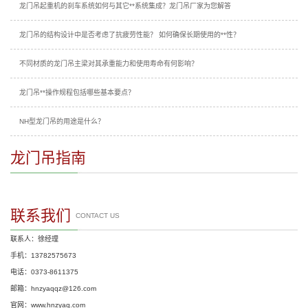
龙门吊起重机的刹车系统如何与其它**系统集成？龙门吊厂家为您解答
龙门吊的结构设计中是否考虑了抗疲劳性能？ 如何确保长期使用的**性？
不同材质的龙门吊主梁对其承重能力和使用寿命有何影响？
龙门吊**操作规程包括哪些基本要点？
NH型龙门吊的用途是什么？
龙门吊指南
联系我们
CONTACT US
联系人：徐经理
手机：13782575673
电话：0373-8611375
邮箱：hnzyaqqz@126.com
官网：www.hnzyaq.com