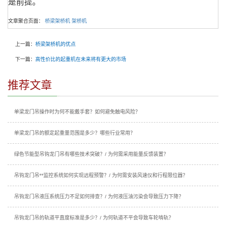
是前提。
文章聚合页面：
桥梁架桥机
架桥机
上一篇：
桥梁架桥机的优点
下一篇：
高性价比的起重机在未来将有更大的市场
推荐文章
单梁龙门吊操作时为何不能戴手套？如何避免触电风险？
单梁龙门吊的额定起重量范围是多少？哪些行业常用？
绿色节能型吊钩龙门吊有哪些技术突破？/ 为何需采用能量反馈装置？
吊钩龙门吊**监控系统如何实现远程预警？/ 为何需安装风速仪和行程限位器？
吊钩龙门吊液压系统压力不足如何排查？/ 为何液压油污染会导致压力下降？
吊钩龙门吊的轨道平直度标准是多少？/ 为何轨道不平会导致车轮啃轨？