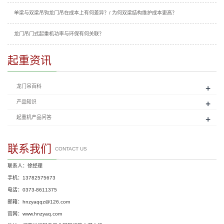
单梁与双梁吊钩龙门吊在成本上有何差异？/ 为何双梁结构维护成本更高？
龙门吊门式起重机功率与环保有何关联？
起重资讯
+
龙门吊百科
+
产品知识
+
起重机产品问答
联系我们
CONTACT US
联系人：徐经理
手机：13782575673
电话：0373-8611375
邮箱：hnzyaqqz@126.com
官网：www.hnzyaq.com