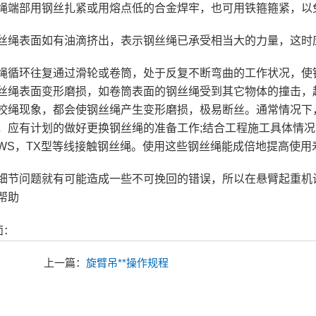
绳端部用钢丝扎紧或用熔点低的合金焊牢，也可用铁箍箍紧，以
丝绳表面如有油滴挤出，表示钢丝绳已承受相当大的力量，这时
绳循环往复通过滑轮或卷筒，处于反复不断弯曲的工作状况，使
丝绳表面变形磨损，如卷筒表面的钢丝绳受到其它物体的撞击，
咬绳现象，都会使钢丝绳产生变形磨损，极易断丝。通常情况下
，应有计划的做好更换钢丝绳的准备工作;结合工程施工具体情
WS，TX型等线接触钢丝绳。使用这些钢丝绳能成倍地提高使用
细节问题就有可能造成一些不可挽回的错误，所以在悬臂起重机
帮助
面：
上一篇：
旋臂吊**操作规程