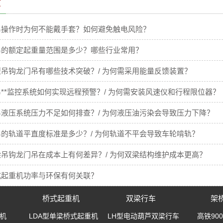
章
吊操作时为何不能戴手套？如何避免触电风险？
吊的额定起重量范围是多少？哪些行业常用？
吊钩龙门吊有哪些技术突破？/ 为何需采用能量反馈装置？
**监控系统如何实现远程预警？/ 为何需安装风速仪和行程限位器？
液压系统压力不足如何排查？/ 为何液压油污染会导致压力下降？
的轨道平直度标准是多少？/ 为何轨道不平会导致车轮啃轨？
吊钩龙门吊在成本上有何差异？/ 为何双梁结构维护成本更高？
式起重机功率与环保有何关联？
桥式起重机
双梁行车
架
机
LDA型单梁桥式起重机
LH型电动葫芦双梁行车
高铁90