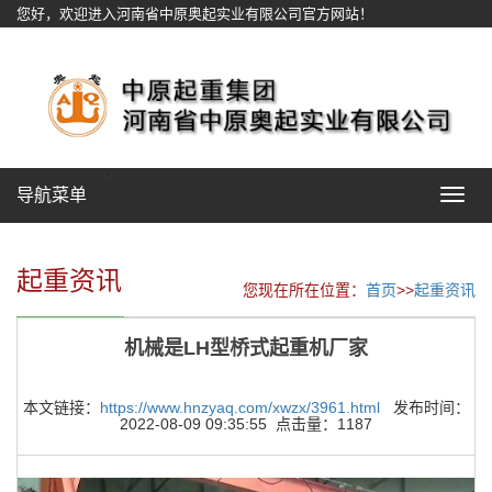
您好，欢迎进入河南省中原奥起实业有限公司官方网站！
网站地图
导航菜单
Toggle
navigat
起重资讯
您现在所在位置：
首页
>>
起重资讯
机械是LH型桥式起重机厂家
本文链接：
https://www.hnzyaq.com/xwzx/3961.html
发布时间：
2022-08-09 09:35:55 点击量：1187