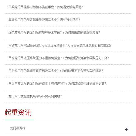
单梁龙门吊操作时为何不能戴手套？如何避免触电风险？
单梁龙门吊的额定起重量范围是多少？哪些行业常用？
绿色节能型吊钩龙门吊有哪些技术突破？/ 为何需采用能量反馈装置？
吊钩龙门吊**监控系统如何实现远程预警？/ 为何需安装风速仪和行程限位器？
吊钩龙门吊液压系统压力不足如何排查？/ 为何液压油污染会导致压力下降？
吊钩龙门吊的轨道平直度标准是多少？/ 为何轨道不平会导致车轮啃轨？
单梁与双梁吊钩龙门吊在成本上有何差异？/ 为何双梁结构维护成本更高？
龙门吊门式起重机功率与环保有何关联？
起重资讯
+
龙门吊百科