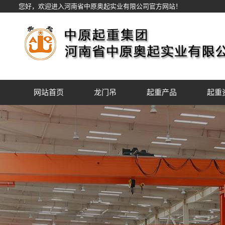
您好，欢迎进入河南省中原奥起实业有限公司官方网站！
网站首页
龙门吊
起重产品
起重