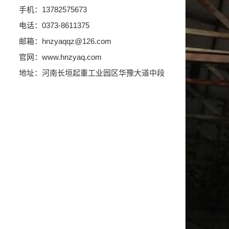
手机：13782575673
电话：0373-8611375
邮箱：hnzyaqqz@126.com
官网：www.hnzyaq.com
地址：河南长垣起重工业园区华豫大道中段