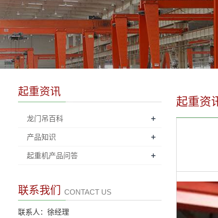
起重资讯
起重资
+
龙门吊百科
+
产品知识
+
起重机产品问答
联系我们
CONTACT US
联系人：徐经理