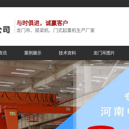
与时俱进，诚赢客户
龙门吊、提梁机、门式起重机生产厂家
资讯
案例展示
技术资料
龙门吊图片