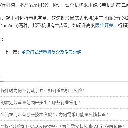
运行机构：本产品采用分别驱动，每套机构采用锥形电机通过“二
备：起重机运行电机有单、双速锥形鼠笼式电机(用于地面操作的20、
和75m/min)两种。起重机设有**装置，如起升高度
限位开关
、行程
面：
上一篇：
单梁门式起重机简介及型号介绍
章
吊操作时为何不能戴手套？如何避免触电风险？
吊的额定起重量范围是多少？哪些行业常用？
吊钩龙门吊有哪些技术突破？/ 为何需采用能量反馈装置？
**监控系统如何实现远程预警？/ 为何需安装风速仪和行程限位器？