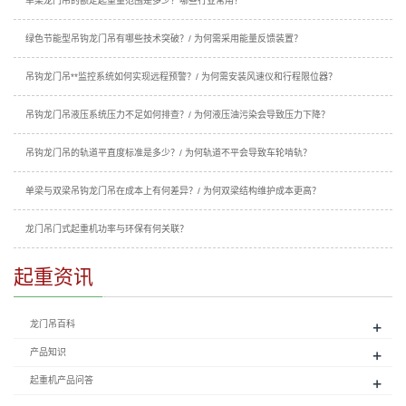
单梁龙门吊的额定起重量范围是多少？哪些行业常用？
绿色节能型吊钩龙门吊有哪些技术突破？/ 为何需采用能量反馈装置？
吊钩龙门吊**监控系统如何实现远程预警？/ 为何需安装风速仪和行程限位器？
吊钩龙门吊液压系统压力不足如何排查？/ 为何液压油污染会导致压力下降？
吊钩龙门吊的轨道平直度标准是多少？/ 为何轨道不平会导致车轮啃轨？
单梁与双梁吊钩龙门吊在成本上有何差异？/ 为何双梁结构维护成本更高？
龙门吊门式起重机功率与环保有何关联？
起重资讯
+
龙门吊百科
+
产品知识
+
起重机产品问答