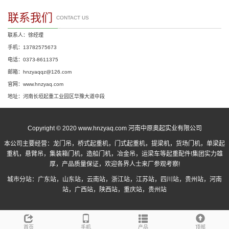
联系我们
CONTACT US
联系人：徐经理
手机：13782575673
电话：0373-8611375
邮箱：hnzyaqqz@126.com
官网：www.hnzyaq.com
地址：河南长垣起重工业园区华豫大道中段
Copyright © 2020 www.hnzyaq.com 河南中原奥起实业有限公司
本公司主要经营：
龙门吊
，
桥式起重机
，
门式起重机
，提梁机，货场门机，单梁起
重机，悬臂吊，集装箱门机，造船门机，冶金吊，运梁车等起重配件!集团实力雄
厚，产品质量保证，欢迎各界人士来厂参观考察!
城市分站：
广东站
，
山东站
，
云南站
，
浙江站
，
江苏站
，
四川站
，
贵州站
，
河南
站
，
广西站
，
陕西站
，
重庆站
，
贵州站
首页
手机
产品
顶部