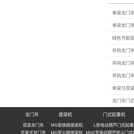
单梁龙门
单梁龙门
绿色节能型
吊钩龙门吊
吊钩龙门吊
吊钩龙门吊
单梁与双梁
龙门吊门
龙门吊
提梁机
门式起重机
双梁龙门吊
MG型铁路提梁机
L型电动葫芦门式起重
花架式龙门吊
MG型公路提梁机
MHZ型电动葫芦抓斗门式