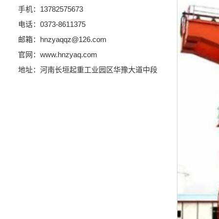
手机：13782575673
电话：0373-8611375
邮箱：hnzyaqqz@126.com
官网：www.hnzyaq.com
地址：河南长垣起重工业园区华豫大道中段