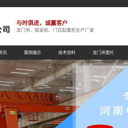
与时俱进，诚赢客户
龙门吊、提梁机、门式起重机生产厂家
资讯
案例展示
技术资料
龙门吊图片