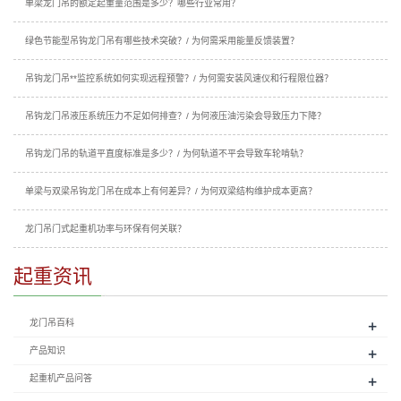
单梁龙门吊的额定起重量范围是多少？哪些行业常用？
绿色节能型吊钩龙门吊有哪些技术突破？/ 为何需采用能量反馈装置？
吊钩龙门吊**监控系统如何实现远程预警？/ 为何需安装风速仪和行程限位器？
吊钩龙门吊液压系统压力不足如何排查？/ 为何液压油污染会导致压力下降？
吊钩龙门吊的轨道平直度标准是多少？/ 为何轨道不平会导致车轮啃轨？
单梁与双梁吊钩龙门吊在成本上有何差异？/ 为何双梁结构维护成本更高？
龙门吊门式起重机功率与环保有何关联？
起重资讯
+
龙门吊百科
+
产品知识
+
起重机产品问答