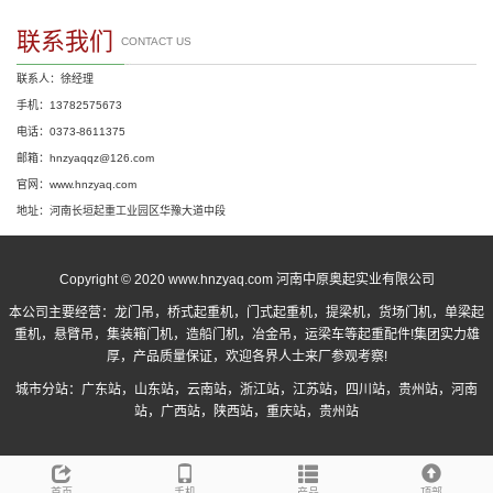
联系我们
CONTACT US
联系人：徐经理
手机：13782575673
电话：0373-8611375
邮箱：hnzyaqqz@126.com
官网：www.hnzyaq.com
地址：河南长垣起重工业园区华豫大道中段
Copyright © 2020 www.hnzyaq.com 河南中原奥起实业有限公司
本公司主要经营：
龙门吊
，
桥式起重机
，
门式起重机
，提梁机，货场门机，单梁起
重机，悬臂吊，集装箱门机，造船门机，冶金吊，运梁车等起重配件!集团实力雄
厚，产品质量保证，欢迎各界人士来厂参观考察!
城市分站：
广东站
，
山东站
，
云南站
，
浙江站
，
江苏站
，
四川站
，
贵州站
，
河南
站
，
广西站
，
陕西站
，
重庆站
，
贵州站
首页
手机
产品
顶部