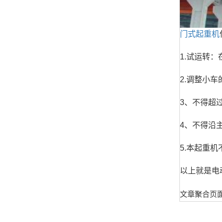
门式起重机
1.试运转
2.调整小
3、不得超
4、不得沿
5.本起重
以上就是电
文章聚合页