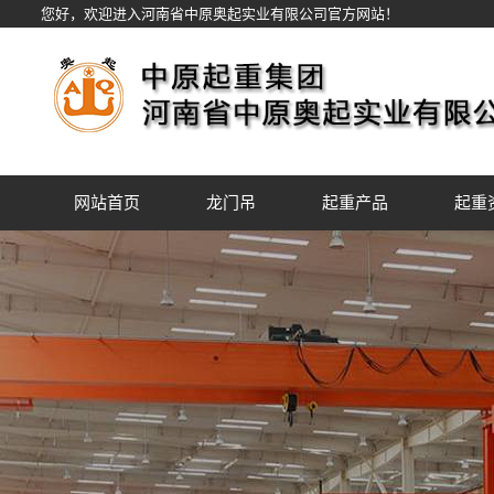
您好，欢迎进入河南省中原奥起实业有限公司官方网站！
网站首页
龙门吊
起重产品
起重