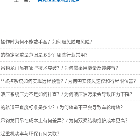
章
吊操作时为何不能戴手套？如何避免触电风险？
吊的额定起重量范围是多少？哪些行业常用？
吊钩龙门吊有哪些技术突破？/ 为何需采用能量反馈装置？
**监控系统如何实现远程预警？/ 为何需安装风速仪和行程限位器？
液压系统压力不足如何排查？/ 为何液压油污染会导致压力下降？
的轨道平直度标准是多少？/ 为何轨道不平会导致车轮啃轨？
吊钩龙门吊在成本上有何差异？/ 为何双梁结构维护成本更高？
式起重机功率与环保有何关联？