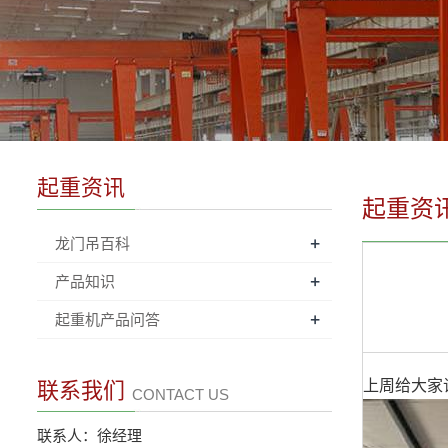
起重资讯
起重资
+
龙门吊百科
+
产品知识
+
起重机产品问答
上周给大家
联系我们
CONTACT US
联系人：徐经理