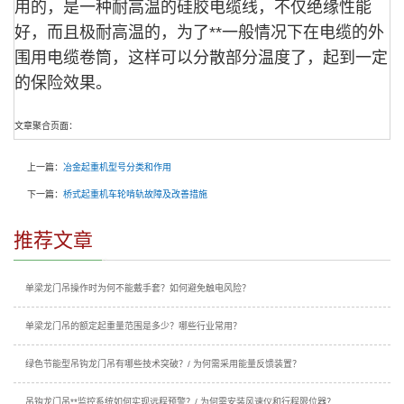
用的，是一种耐高温的硅胶电缆线，不仅绝缘性能
好，而且极耐高温的，为了**一般情况下在电缆的外
围用电缆卷筒，这样可以分散部分温度了，起到一定
的保险效果。
文章聚合页面：
上一篇：
冶金起重机型号分类和作用
下一篇：
桥式起重机车轮啃轨故障及改善措施
推荐文章
单梁龙门吊操作时为何不能戴手套？如何避免触电风险？
单梁龙门吊的额定起重量范围是多少？哪些行业常用？
绿色节能型吊钩龙门吊有哪些技术突破？/ 为何需采用能量反馈装置？
吊钩龙门吊**监控系统如何实现远程预警？/ 为何需安装风速仪和行程限位器？