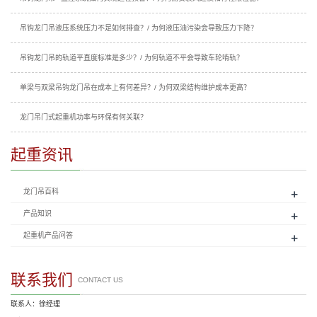
吊钩龙门吊液压系统压力不足如何排查？/ 为何液压油污染会导致压力下降？
吊钩龙门吊的轨道平直度标准是多少？/ 为何轨道不平会导致车轮啃轨？
单梁与双梁吊钩龙门吊在成本上有何差异？/ 为何双梁结构维护成本更高？
龙门吊门式起重机功率与环保有何关联？
起重资讯
+
龙门吊百科
+
产品知识
+
起重机产品问答
联系我们
CONTACT US
联系人：徐经理