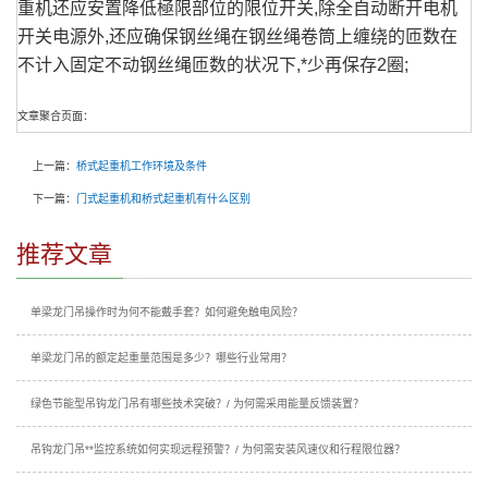
重机还应安置降低極限部位的限位开关,除全自动断开电机
开关电源外,还应确保钢丝绳在钢丝绳卷筒上缠绕的匝数在
不计入固定不动钢丝绳匝数的状况下,*少再保存2圈;
文章聚合页面：
上一篇：
桥式起重机工作环境及条件
下一篇：
门式起重机和桥式起重机有什么区别
推荐文章
单梁龙门吊操作时为何不能戴手套？如何避免触电风险？
单梁龙门吊的额定起重量范围是多少？哪些行业常用？
绿色节能型吊钩龙门吊有哪些技术突破？/ 为何需采用能量反馈装置？
吊钩龙门吊**监控系统如何实现远程预警？/ 为何需安装风速仪和行程限位器？