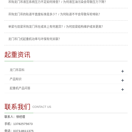
吊钩龙门吊液压系统压力不足如何排查？/ 为何液压油污染会导致压力下降？
吊钩龙门吊的轨道平直度标准是多少？/ 为何轨道不平会导致车轮啃轨？
单梁与双梁吊钩龙门吊在成本上有何差异？/ 为何双梁结构维护成本更高？
龙门吊门式起重机功率与环保有何关联？
起重资讯
+
龙门吊百科
+
产品知识
+
起重机产品问答
联系我们
CONTACT US
联系人：徐经理
手机：13782575673
电话：0373-8611375