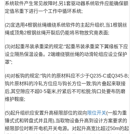
系统软件产生常见故障时,另1套驱动器系统软件应能确保额
定值吊重下进行一个工作中循环系统;
(2)宜选用4根钢丝绳缠绕系统软件的主起升组织,当1根钢丝
绳或顶角2根钢丝绳开裂后仍能将吊物放究竟表面;
(3)对起重吊装承重梁的规定:“起重吊装承重梁下翼缘板下应
设立隔热保温设备。2端缠绕钢丝绳的动滑轮组应设立保护
罩”;
(4)对板钩的规定:“钩片的原材料应不少于Q235-C或Q345-B;
钩片原材料的冷轧方位应与钩长方位一致;钩片叠起来联接
后,其空隙应不超0·5毫米,拧紧后不可松脱;钩口处要布防磨
维护鞍座;
(5)起升组织应安置升高極限部位的双向
限位开关
(一般为重
锤式式和转盘式并且用),当取物设备升高到设计方案要求的
極限部位时断开电机开关电源。对起升高宽比超过50m的起