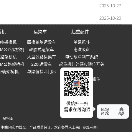
2025-10-27
2025-10-20
桥机
运梁车
起重配件
0吨架桥机
四桥轮胎运粱车
单绳抓斗
-40M公路架桥机
轮胎式运梁车
电磁吸盘
0铁路架桥机
大型公路运粱车
电动葫芦刹车系统
-40M公路架桥机
220t运粱车
起重机红外感应限位开关
T轻轨架桥机
单梁偏挂龙门吊
起重吊钩
多瓣式机械设备抓斗
微信扫一扫
需求在线沟通
门吊指南
件!集团实力雄厚，产品质量保证，欢迎各界人士来厂参观考察!