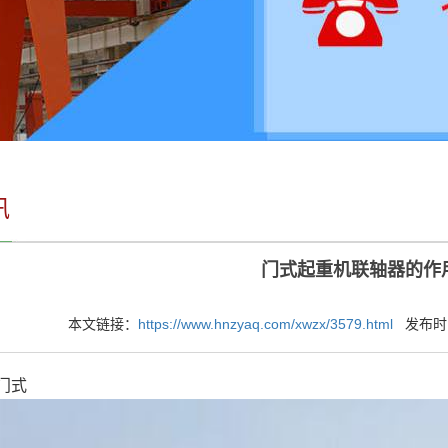
讯
门式起重机联轴器的作
本文链接：
https://www.hnzyaq.com/xwzx/3579.html
发布时间：
门式