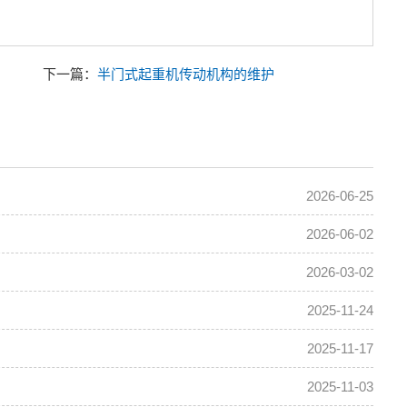
下一篇：
半门式起重机传动机构的维护
2026-06-25
2026-06-02
2026-03-02
2025-11-24
2025-11-17
2025-11-03