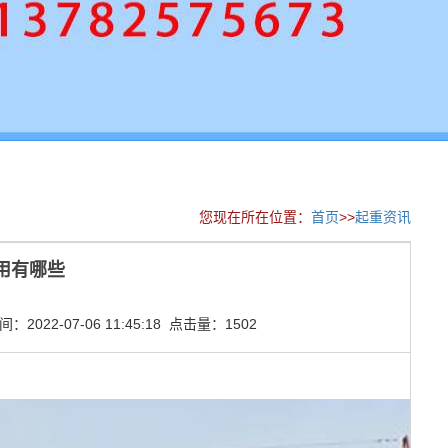
您现在所在位置：
首页
>>
起重资讯
用有哪些
2022-07-06 11:45:18 点击量：1502