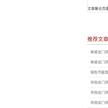
文章聚合页
推荐文
单梁龙门
单梁龙门
绿色节能型
吊钩龙门吊
吊钩龙门吊
吊钩龙门吊