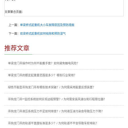
文章聚合页面：
上一篇：
单梁桥式起重机大小车故障原因及预防措施
下一篇：
双梁桥式起重机如何祛除和预防湿气
推荐文章
单梁龙门吊操作时为何不能戴手套？如何避免触电风险？
单梁龙门吊的额定起重量范围是多少？哪些行业常用？
绿色节能型吊钩龙门吊有哪些技术突破？/ 为何需采用能量反馈装置？
吊钩龙门吊**监控系统如何实现远程预警？/ 为何需安装风速仪和行程限位器？
吊钩龙门吊液压系统压力不足如何排查？/ 为何液压油污染会导致压力下降？
吊钩龙门吊的轨道平直度标准是多少？/ 为何轨道不平会导致车轮啃轨？