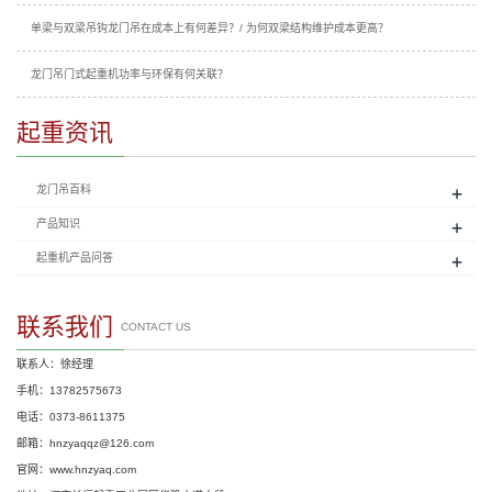
单梁与双梁吊钩龙门吊在成本上有何差异？/ 为何双梁结构维护成本更高？
龙门吊门式起重机功率与环保有何关联？
起重资讯
+
龙门吊百科
+
产品知识
+
起重机产品问答
联系我们
CONTACT US
联系人：徐经理
手机：13782575673
电话：0373-8611375
邮箱：hnzyaqqz@126.com
官网：www.hnzyaq.com