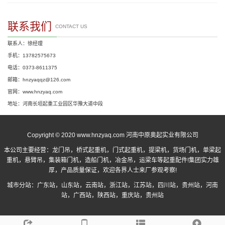
联系我们
CONTACT US
联系人：徐经理
手机：13782575673
电话：0373-8611375
邮箱：hnzyaqqz@126.com
官网：www.hnzyaq.com
地址：河南长垣起重工业园区华豫大道中段
Copyright © 2020 www.hnzyaq.com 河南中原奥起实业有限公司
本公司主要经营：
龙门吊
，
桥式起重机
，
门式起重机
，提梁机，货场门机，单梁起
重机，悬臂吊，集装箱门机，造船门机，冶金吊，运梁车等起重配件!集团实力雄
厚，产品质量保证，欢迎各界人士来厂参观考察!
城市分站：
广东站
，
山东站
，
云南站
，
浙江站
，
江苏站
，
四川站
，
贵州站
，
河南
站
，
广西站
，
陕西站
，
重庆站
，
贵州站