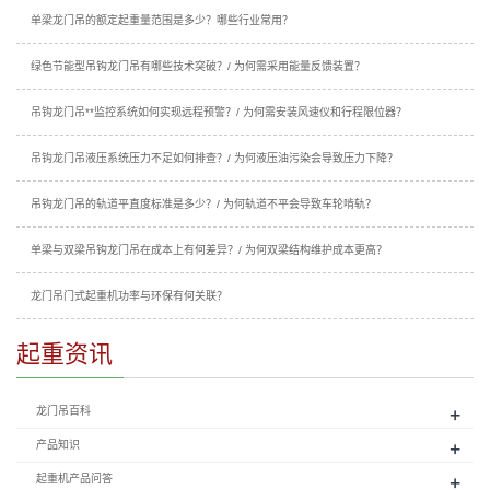
单梁龙门吊的额定起重量范围是多少？哪些行业常用？
绿色节能型吊钩龙门吊有哪些技术突破？/ 为何需采用能量反馈装置？
吊钩龙门吊**监控系统如何实现远程预警？/ 为何需安装风速仪和行程限位器？
吊钩龙门吊液压系统压力不足如何排查？/ 为何液压油污染会导致压力下降？
吊钩龙门吊的轨道平直度标准是多少？/ 为何轨道不平会导致车轮啃轨？
单梁与双梁吊钩龙门吊在成本上有何差异？/ 为何双梁结构维护成本更高？
龙门吊门式起重机功率与环保有何关联？
起重资讯
+
龙门吊百科
+
产品知识
+
起重机产品问答