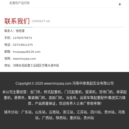
+
起重机产品问答
联系我们
CONTACT US
联系人：徐经理
手机：13782575673
电话：0373-8611375
邮箱：hnzyaqqz@126.com
官网：www.hnzyaq.com
地址：河南长垣起重工业园区华豫大道中段
Copyright © 2020 www.hnzyaq.com 河南中原奥起实业有限公司
本公司主要经营：
龙门吊
，
桥式起重机
，
门式起重机
，提梁机，货场门机，单梁起
重机，悬臂吊，集装箱门机，造船门机，冶金吊，运梁车等起重配件!集团实力雄
厚，产品质量保证，欢迎各界人士来厂参观考察!
城市分站：
广东站
，
山东站
，
云南站
，
浙江站
，
江苏站
，
四川站
，
贵州站
，
河南
站
，
广西站
，
陕西站
，
重庆站
，
贵州站