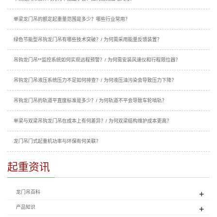
单梁龙门吊的额定起重量范围是多少？哪些行业常用？
绿色节能型吊钩龙门吊有哪些技术突破？/ 为何需采用能量反馈装置？
吊钩龙门吊**监控系统如何实现远程预警？/ 为何需安装风速仪和行程限位器？
吊钩龙门吊液压系统压力不足如何排查？/ 为何液压油污染会导致压力下降？
吊钩龙门吊的轨道平直度标准是多少？/ 为何轨道不平会导致车轮啃轨？
单梁与双梁吊钩龙门吊在成本上有何差异？/ 为何双梁结构维护成本更高？
龙门吊门式起重机功率与环保有何关联？
起重资讯
+
龙门吊百科
+
产品知识