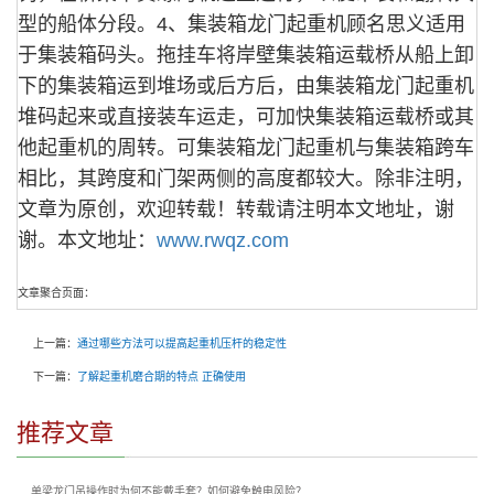
型的船体分段。
4、集装箱龙门起重机
顾名思义适用
于集装箱码头。拖挂车将岸壁集装箱运载桥从船上卸
下的集装箱运到堆场或后方后，由集装箱龙门起重机
堆码起来或直接装车运走，可加快集装箱运载桥或其
他起重机的周转。可集装箱龙门起重机与集装箱跨车
相比，其跨度和门架两侧的高度都较大。
除非注明，
文章为原创，欢迎转载！转载请注明本文地址，谢
谢。
本文地址：
www.rwqz.com
文章聚合页面：
上一篇：
通过哪些方法可以提高起重机压杆的稳定性
下一篇：
了解起重机磨合期的特点 正确使用
推荐文章
单梁龙门吊操作时为何不能戴手套？如何避免触电风险？