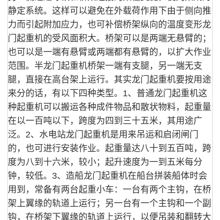
静定系统。这样可以避免在外载荷作用下由于侧向推
力而引起附加应力，也可补偿桥架纵向的温度变形龙
门起重机的受风面积大。
桥架可以是两端无悬臂的；
也可以是一端有悬臂或两端都有悬臂的，以扩大作业
范围。半龙门起重机桥架一端有支腿，另一端无支
腿，直接在高台架上运行。其实龙门起重机要按用途
来分的话，有以下四种类型。
1、普通龙门起重机
这
种起重机可以搬运各种成件物品和散状物料，起重量
在以一百吨以下，跨度为四到三十五米，其用途广
泛。
2、水电站龙门起重机
是用来吊运和启闭闸门
的，也可进行安装作业。起重量达八十到五百吨，跨
度为八到十六米，较小；起升速度为一到五米每分
钟，较低。
3、造船龙门起重机
在船台拼装船体时会
用到，常备有两台起重小车：一台有两个主钩，在桥
架上翼缘的轨道上运行；另一台有一个主钩和一个副
钩，在桥架下翼缘的轨道上运行，以便吊装和翻转大