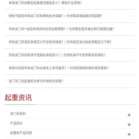
单梁龙门吊的额定起重量范围是多少？哪些行业常用？
绿色节能型吊钩龙门吊有哪些技术突破？/ 为何需采用能量反馈装置？
吊钩龙门吊**监控系统如何实现远程预警？/ 为何需安装风速仪和行程限位器？
吊钩龙门吊液压系统压力不足如何排查？/ 为何液压油污染会导致压力下降？
吊钩龙门吊的轨道平直度标准是多少？/ 为何轨道不平会导致车轮啃轨？
单梁与双梁吊钩龙门吊在成本上有何差异？/ 为何双梁结构维护成本更高？
龙门吊门式起重机功率与环保有何关联？
起重资讯
+
龙门吊百科
+
产品知识
+
起重机产品问答