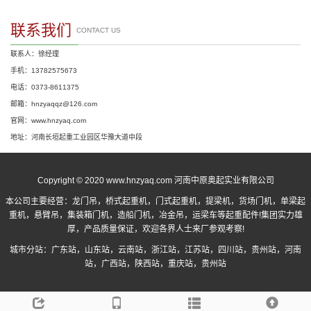
联系我们
CONTACT US
联系人：徐经理
手机：13782575673
电话：0373-8611375
邮箱：hnzyaqqz@126.com
官网：www.hnzyaq.com
地址：河南长垣起重工业园区华豫大道中段
Copyright © 2020 www.hnzyaq.com 河南中原奥起实业有限公司
本公司主要经营：
龙门吊
，
桥式起重机
，
门式起重机
，提梁机，货场门机，单梁起
重机，悬臂吊，集装箱门机，造船门机，冶金吊，运梁车等起重配件!集团实力雄
厚，产品质量保证，欢迎各界人士来厂参观考察!
城市分站：
广东站
，
山东站
，
云南站
，
浙江站
，
江苏站
，
四川站
，
贵州站
，
河南
站
，
广西站
，
陕西站
，
重庆站
，
贵州站