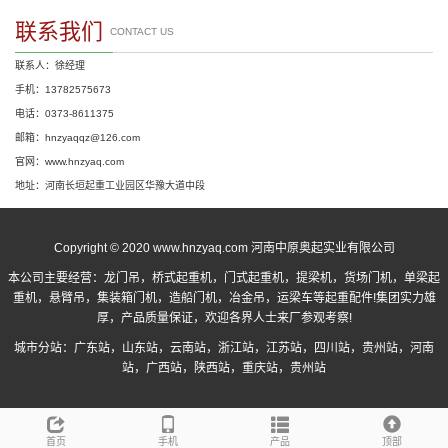
联系我们
CONTACT US
联系人：徐经理
手机：13782575673
电话：0373-8611375
邮箱：hnzyaqqz@126.com
官网：www.hnzyaq.com
地址：河南长垣起重工业园区华豫大道中段
Copyright © 2020 www.hnzyaq.com 河南中原奥起实业有限公司
本公司主要经营：
龙门吊
，
桥式起重机
，
门式起重机
，提梁机，货场门机，单梁起
重机，悬臂吊，集装箱门机，造船门机，冶金吊，运梁车等起重配件!集团实力雄
厚，产品质量保证，欢迎各界人士来厂参观考察!
城市分站：
广东站
，
山东站
，
云南站
，
浙江站
，
江苏站
，
四川站
，
贵州站
，
河南
站
，
广西站
，
陕西站
，
重庆站
，
贵州站
首页
手机
产品
顶部