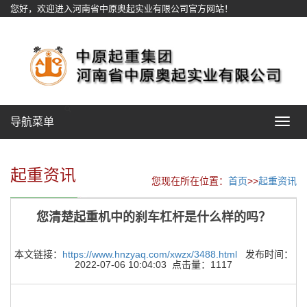
您好，欢迎进入河南省中原奥起实业有限公司官方网站！
网站地图
导航菜单
Toggle
navigat
起重资讯
您现在所在位置：
首页
>>
起重资讯
您清楚起重机中的刹车杠杆是什么样的吗？
本文链接：
https://www.hnzyaq.com/xwzx/3488.html
发布时间：
2022-07-06 10:04:03 点击量：1117