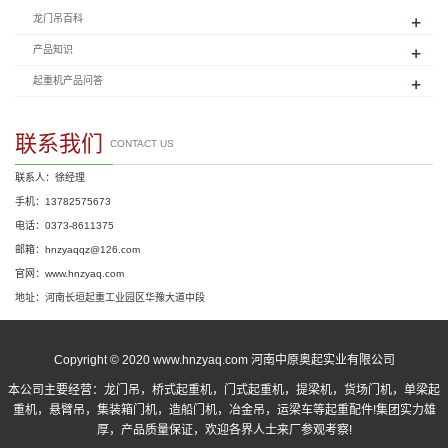
+
龙门吊百科
+
产品知识
+
起重机产品问答
联系我们
CONTACT US
联系人：徐经理
手机：13782575673
电话：0373-8611375
邮箱：hnzyaqqz@126.com
官网：www.hnzyaq.com
地址：河南长垣起重工业园区华豫大道中段
Copyright © 2020 www.hnzyaq.com 河南中原奥起实业有限公司
本公司主要经营：
龙门吊
，
桥式起重机
，
门式起重机
，提梁机，货场门机，单梁起
重机，悬臂吊，集装箱门机，造船门机，冶金吊，运梁车等起重配件!集团实力雄
厚，产品质量保证，欢迎各界人士来厂参观考察!