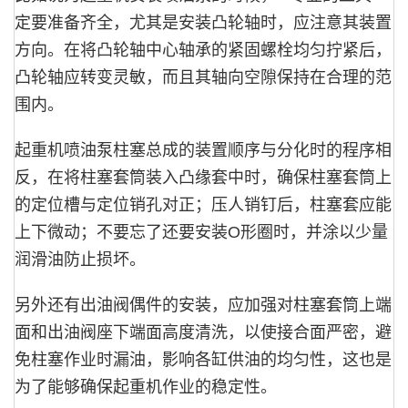
定要准备齐全，尤其是安装凸轮轴时，应注意其装置
方向。在将凸轮轴中心轴承的紧固螺栓均匀拧紧后，
凸轮轴应转变灵敏，而且其轴向空隙保持在合理的范
围内。
起重机喷油泵柱塞总成的装置顺序与分化时的程序相
反，在将柱塞套筒装入凸缘套中时，确保柱塞套筒上
的定位槽与定位销孔对正；压人销钉后，柱塞套应能
上下微动；不要忘了还要安装O形圈时，并涂以少量
润滑油防止损坏。
另外还有出油阀偶件的安装，应加强对柱塞套筒上端
面和出油阀座下端面高度清洗，以使接合面严密，避
免柱塞作业时漏油，影响各缸供油的均匀性，这也是
为了能够确保起重机作业的稳定性。