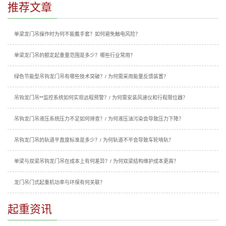
推荐文章
单梁龙门吊操作时为何不能戴手套？如何避免触电风险？
单梁龙门吊的额定起重量范围是多少？哪些行业常用？
绿色节能型吊钩龙门吊有哪些技术突破？/ 为何需采用能量反馈装置？
吊钩龙门吊**监控系统如何实现远程预警？/ 为何需安装风速仪和行程限位器？
吊钩龙门吊液压系统压力不足如何排查？/ 为何液压油污染会导致压力下降？
吊钩龙门吊的轨道平直度标准是多少？/ 为何轨道不平会导致车轮啃轨？
单梁与双梁吊钩龙门吊在成本上有何差异？/ 为何双梁结构维护成本更高？
龙门吊门式起重机功率与环保有何关联？
起重资讯