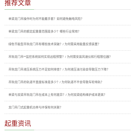
推荐文章
单梁龙门吊操作时为何不能戴手套？如何避免触电风险？
单梁龙门吊的额定起重量范围是多少？哪些行业常用？
绿色节能型吊钩龙门吊有哪些技术突破？/ 为何需采用能量反馈装置？
吊钩龙门吊**监控系统如何实现远程预警？/ 为何需安装风速仪和行程限位器？
吊钩龙门吊液压系统压力不足如何排查？/ 为何液压油污染会导致压力下降？
吊钩龙门吊的轨道平直度标准是多少？/ 为何轨道不平会导致车轮啃轨？
单梁与双梁吊钩龙门吊在成本上有何差异？/ 为何双梁结构维护成本更高？
龙门吊门式起重机功率与环保有何关联？
起重资讯