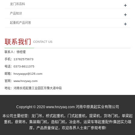
+
龙门吊百科
+
产品知识
+
起重机产品问答
联系我们
CONTACT US
联系人：徐经理
手机：13782575673
电话：0373-8611375
邮箱：hnzyaqqz@126.com
官网：www.hnzyaq.com
地址：河南长垣起重工业园区华豫大道中段
Copyright © 2020 www.hnzyaq.com 河南中原奥起实业有限公司
本公司主要经营：
龙门吊
，
桥式起重机
，
门式起重机
，提梁机，货场门机，单梁起
重机，悬臂吊，集装箱门机，造船门机，冶金吊，运梁车等起重配件!集团实力雄
厚，产品质量保证，欢迎各界人士来厂参观考察!