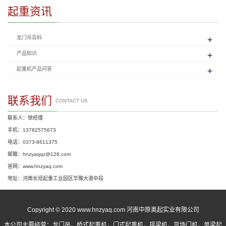
起重资讯
+
龙门吊百科
+
产品知识
+
起重机产品问答
联系我们
CONTACT US
联系人：徐经理
手机：13782575673
电话：0373-8611375
邮箱：hnzyaqqz@126.com
官网：www.hnzyaq.com
地址：河南长垣起重工业园区华豫大道中段
Copyright © 2020 www.hnzyaq.com 河南中原奥起实业有限公司
本公司主要经营：
龙门吊
，
桥式起重机
，
门式起重机
，提梁机，货场门机，单梁起