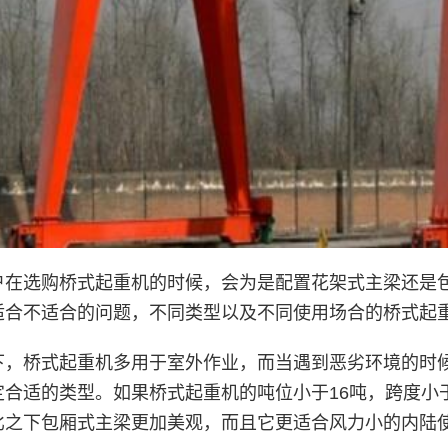
户在选购桥式起重机的时候，会为是配置花架式主梁还是
适合不适合的问题，不同类型以及不同使用场合的桥式起
下，桥式起重机多用于室外作业，而当遇到恶劣环境的时
定合适的类型。如果桥式起重机的吨位小于16吨，跨度小
比之下包厢式主梁更加美观，而且它更适合风力小的内陆