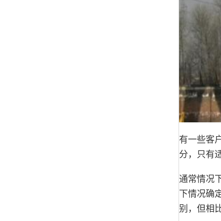
有一些客
分，只有
通常情况
下情况确
别，但相