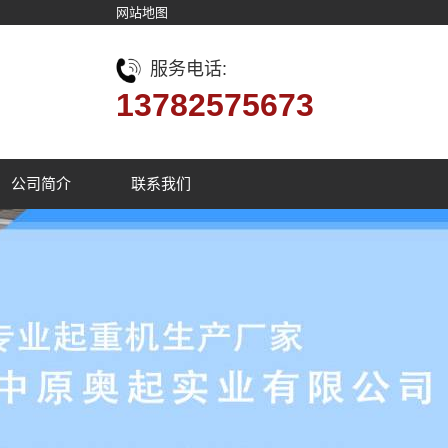
网站地图
服务电话:
13782575673
公司简介
联系我们