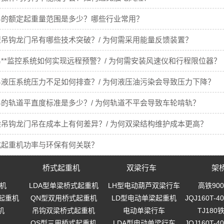
吊的额定起重量范围是多少？哪些行业常用？
吊钩龙门吊有哪些技术突破？/ 为何需采用能量反馈装置？
**监控系统如何实现远程预警？/ 为何需安装风速仪和行程限位器？
液压系统压力不足如何排查？/ 为何液压油污染会导致压力下降？
的轨道平直度标准是多少？/ 为何轨道不平会导致车轮啃轨？
吊钩龙门吊在成本上有何差异？/ 为何双梁结构维护成本更高？
式起重机功率与环保有何关联？
桥式起重机
双梁行车
架
机
LDA型单梁桥式起重机
LH型电动葫芦双梁行车
高铁90
起重机
QN型双用桥式起重机
LD型电动单梁起重机
JQJ160T
机
吊钩双梁桥式起重机
电动单梁行车
TJ18
QS型三用桥式起重机
LDA型电动单梁行车
JQJ160T