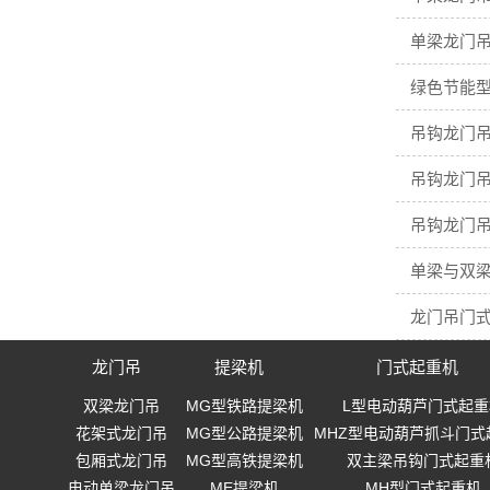
单梁龙门
绿色节能型
吊钩龙门吊
吊钩龙门吊
吊钩龙门吊
单梁与双梁
龙门吊门
龙门吊
提梁机
门式起重机
双梁龙门吊
MG型铁路提梁机
L型电动葫芦门式起重
花架式龙门吊
MG型公路提梁机
MHZ型电动葫芦抓斗门式
包厢式龙门吊
MG型高铁提梁机
双主梁吊钩门式起重
电动单梁龙门吊
ME提梁机
MH型门式起重机