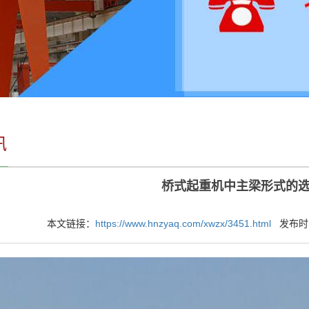
讯
桥式起重机中主梁形式的
本文链接：
https://www.hnzyaq.com/xwzx/3451.html
发布时间：