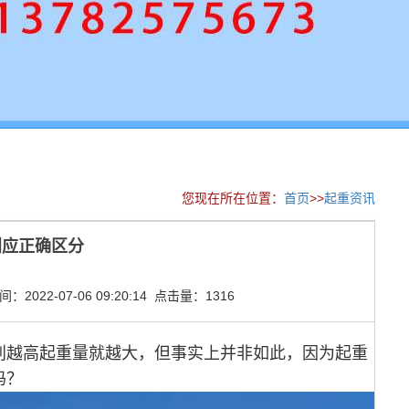
您现在所在位置：
首页
>>
起重资讯
别应正确区分
2022-07-06 09:20:14 点击量：1316
别越高起重量就越大，但事实上并非如此，因为起重
吗？