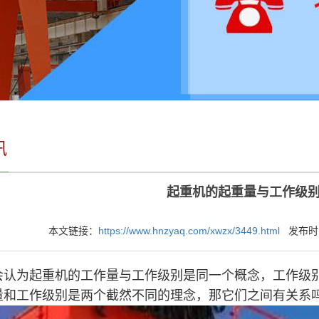
讯
起重机的起重量与工作级
本文链接：
https://www.hnzyaq.com/xwzx/3449.html
发布时间：
会认为起重机的工作量与工作级别是同一个概念，工作级
量和工作级别是两个截然不同的理念，那它们之间有关系