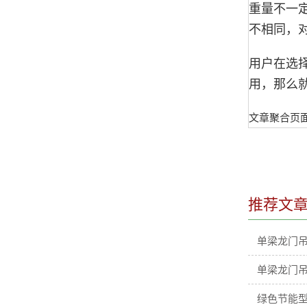
重量不一
不相同，
用户在选
用，那么
文章聚合页
推荐文
单梁龙门
单梁龙门
绿色节能型