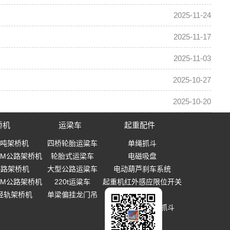
2025-11-24
2025-11-17
2025-11-03
2025-10-27
2025-10-20
桥机
运梁车
起重配件
0吨架桥机
四桥轮胎运粱车
单绳抓斗
-40M公路架桥机
轮胎式运梁车
电磁吸盘
0铁路架桥机
大型公路运粱车
电动葫芦刹车系统
-40M公路架桥机
220t运粱车
起重机红外感应限位开关
T轻轨架桥机
单梁偏挂龙门吊
起重吊钩
多瓣式机械设备抓斗