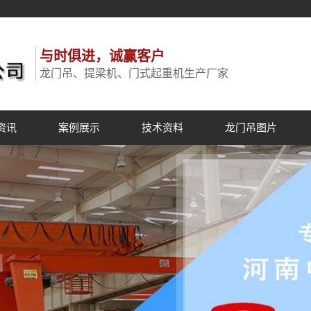
与时俱进，诚赢客户
龙门吊、提梁机、门式起重机生产厂家
资讯
案例展示
技术资料
龙门吊图片