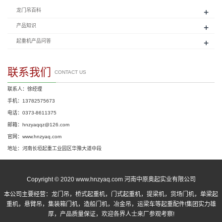
+
龙门吊百科
+
产品知识
+
起重机产品问答
联系我们
CONTACT US
联系人：徐经理
手机：13782575673
电话：0373-8611375
邮箱：hnzyaqqz@126.com
官网：www.hnzyaq.com
地址：河南长垣起重工业园区华豫大道中段
Copyright © 2020 www.hnzyaq.com 河南中原奥起实业有限公司
本公司主要经营：
龙门吊
，
桥式起重机
，
门式起重机
，提梁机，货场门机，单梁起
重机，悬臂吊，集装箱门机，造船门机，冶金吊，运梁车等起重配件!集团实力雄
厚，产品质量保证，欢迎各界人士来厂参观考察!