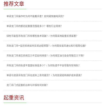
推荐文章
单梁龙门吊操作时为何不能戴手套？如何避免触电风险？
单梁龙门吊的额定起重量范围是多少？哪些行业常用？
绿色节能型吊钩龙门吊有哪些技术突破？/ 为何需采用能量反馈装置？
吊钩龙门吊**监控系统如何实现远程预警？/ 为何需安装风速仪和行程限位器？
吊钩龙门吊液压系统压力不足如何排查？/ 为何液压油污染会导致压力下降？
吊钩龙门吊的轨道平直度标准是多少？/ 为何轨道不平会导致车轮啃轨？
单梁与双梁吊钩龙门吊在成本上有何差异？/ 为何双梁结构维护成本更高？
龙门吊门式起重机功率与环保有何关联？
起重资讯