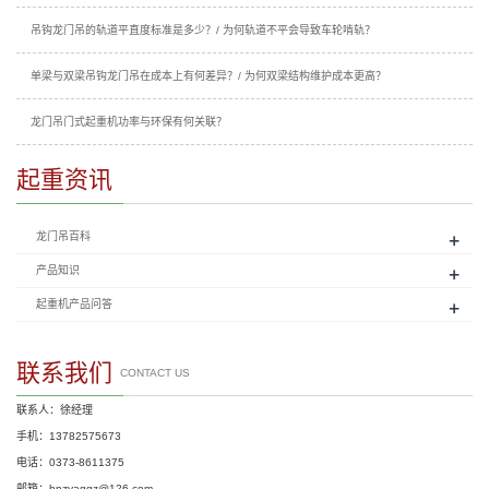
吊钩龙门吊的轨道平直度标准是多少？/ 为何轨道不平会导致车轮啃轨？
单梁与双梁吊钩龙门吊在成本上有何差异？/ 为何双梁结构维护成本更高？
龙门吊门式起重机功率与环保有何关联？
起重资讯
+
龙门吊百科
+
产品知识
+
起重机产品问答
联系我们
CONTACT US
联系人：徐经理
手机：13782575673
电话：0373-8611375
邮箱：hnzyaqqz@126.com