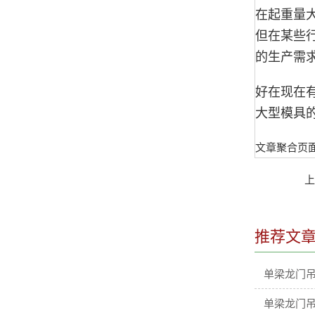
在起重量
但在某些
的生产需
好在现在
大型模具
文章聚合页
推荐文
单梁龙门
单梁龙门