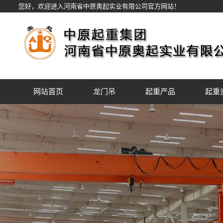
您好，欢迎进入河南省中原奥起实业有限公司官方网站！
网站首页
龙门吊
起重产品
起重