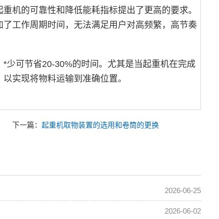
起重机的可靠性和降低能耗指标提出了更高的要求。
加了工作周期时间，无法满足用户对高频繁，高节奏
*少可节省
20-30%
的时间。尤其是当起重机在完成
，以实现将物料运输到准确位置。
下一篇：
起重机取物装置的选用和卷筒的更换
2026-06-25
2026-06-02