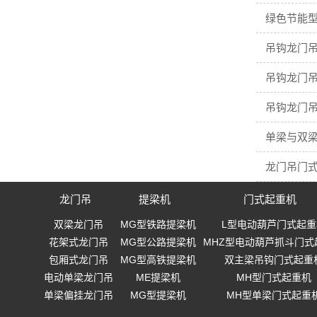
绿色节能型
吊钩龙门吊
吊钩龙门吊
吊钩龙门吊
单梁与双梁
龙门吊门
龙门吊
提梁机
门式起重机
双梁龙门吊
MG型铁路提梁机
L型电动葫芦门式起重
花架式龙门吊
MG型公路提梁机
MHZ型电动葫芦抓斗门式
包厢式龙门吊
MG型高铁提梁机
双主梁吊钩门式起重
电动单梁龙门吊
ME提梁机
MH型门式起重机
单梁偏挂龙门吊
MG型提梁机
MH型单梁门式起重