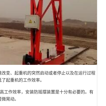
速改变、起重机的突然启动或者停止以及在运行过程
低了起重机的工作效率。
高工作效率，安装防摇摆装置是十分有必要的。有
轻微晃动。