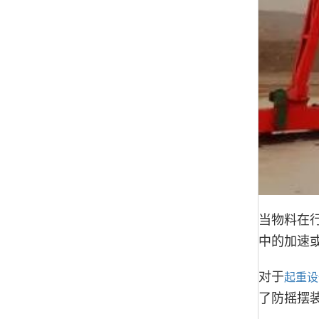
当物料在
中的加速
对于
起重设
了防摇摆