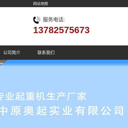
网站地图
服务电话:
13782575673
公司简介
联系我们