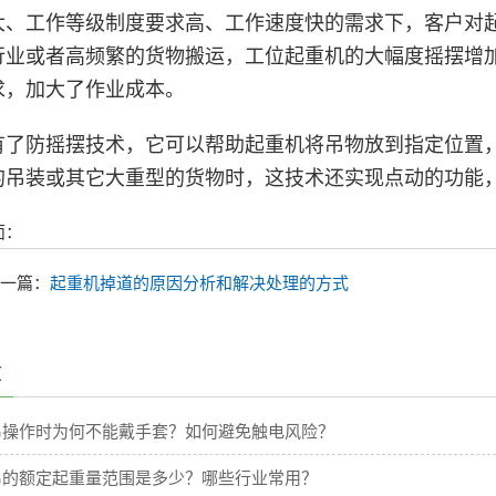
大、工作等级制度要求高、工作速度快的需求下，客户对
行业或者高频繁的货物搬运，工位起重机的大幅度摇摆增
求，加大了作业成本。
有了防摇摆技术，它可以帮助起重机将吊物放到指定位置，
的吊装或其它大重型的货物时，这技术还实现点动的功能
面：
上一篇：
起重机掉道的原因分析和解决处理的方式
章
吊操作时为何不能戴手套？如何避免触电风险？
吊的额定起重量范围是多少？哪些行业常用？