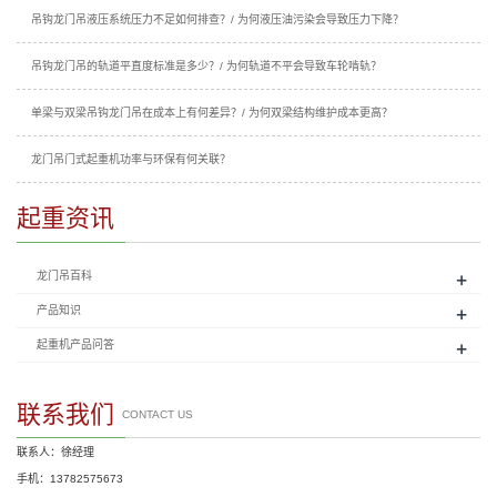
吊钩龙门吊液压系统压力不足如何排查？/ 为何液压油污染会导致压力下降？
吊钩龙门吊的轨道平直度标准是多少？/ 为何轨道不平会导致车轮啃轨？
单梁与双梁吊钩龙门吊在成本上有何差异？/ 为何双梁结构维护成本更高？
龙门吊门式起重机功率与环保有何关联？
起重资讯
+
龙门吊百科
+
产品知识
+
起重机产品问答
联系我们
CONTACT US
联系人：徐经理
手机：13782575673