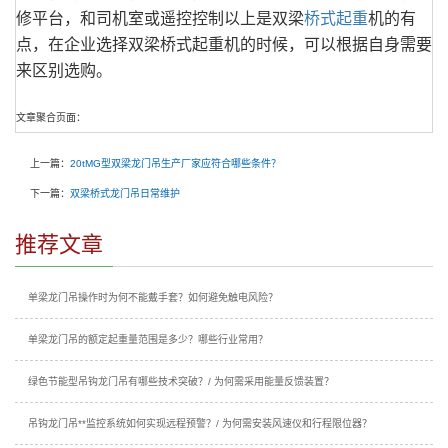
修平台，和司机室或遥控控制以上是双梁
桥式起重
机的有
点，在企业选择双梁桥式起重机的时候，可以根据自身需要
来区别选购。
文章聚合页面：
上一篇：
20tMG型双梁龙门吊生产厂家应符合哪些条件？
下一篇：
双梁桥式龙门吊日常维护
推荐文章
单梁龙门吊操作时为何不能戴手套？如何避免触电风险？
单梁龙门吊的额定起重量范围是多少？哪些行业常用？
绿色节能型吊钩龙门吊有哪些技术突破？/ 为何需采用能量反馈装置？
吊钩龙门吊**监控系统如何实现远程预警？/ 为何需安装风速仪和行程限位器？