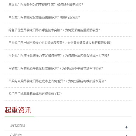
单梁龙门吊操作时为何不能戴手套？如何避免触电风险？
单梁龙门吊的额定起重量范围是多少？哪些行业常用？
绿色节能型吊钩龙门吊有哪些技术突破？/ 为何需采用能量反馈装置？
吊钩龙门吊**监控系统如何实现远程预警？/ 为何需安装风速仪和行程限位器？
吊钩龙门吊液压系统压力不足如何排查？/ 为何液压油污染会导致压力下降？
吊钩龙门吊的轨道平直度标准是多少？/ 为何轨道不平会导致车轮啃轨？
单梁与双梁吊钩龙门吊在成本上有何差异？/ 为何双梁结构维护成本更高？
龙门吊门式起重机功率与环保有何关联？
起重资讯
+
龙门吊百科
产品知识