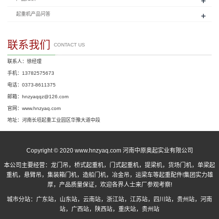
+
+
起重机产品问答
联系我们
CONTACT US
联系人：徐经理
手机：13782575673
电话：0373-8611375
邮箱：hnzyaqqz@126.com
官网：www.hnzyaq.com
地址：河南长垣起重工业园区华豫大道中段
Copyright © 2020 www.hnzyaq.com 河南中原奥起实业有限公司
本公司主要经营：
龙门吊
，
桥式起重机
，
门式起重机
，提梁机，货场门机，单梁起
重机，悬臂吊，集装箱门机，造船门机，冶金吊，运梁车等起重配件!集团实力雄
厚，产品质量保证，欢迎各界人士来厂参观考察!
城市分站：
广东站
，
山东站
，
云南站
，
浙江站
，
江苏站
，
四川站
，
贵州站
，
河南
站
，
广西站
，
陕西站
，
重庆站
，
贵州站