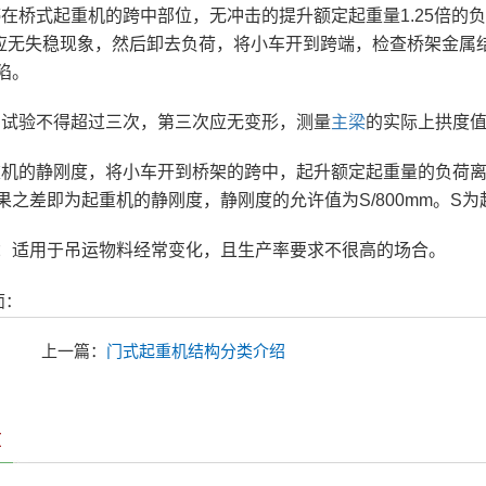
车停在桥式起重机的跨中部位，无冲击的提升额定起重量1.25倍的负
n，应无失稳现象，然后卸去负荷，将小车开到跨端，检查桥架金属
陷。
项的试验不得超过三次，第三次应无变形，测量
主梁
的实际上拱度
起重机的静刚度，将小车开到桥架的跨中，起升额定起重量的负荷离
果之差即为起重机的静刚度，静刚度的允许值为S/800mm。S
：适用于吊运物料经常变化，且生产率要求不很高的场合。
面：
上一篇：
门式起重机结构分类介绍
章