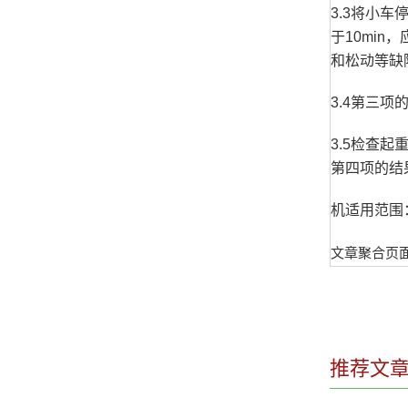
3.3将小
于10mi
和松动等缺
3.4第三
3.5检查
第四项的结
机适用范围
文章聚合页
推荐文