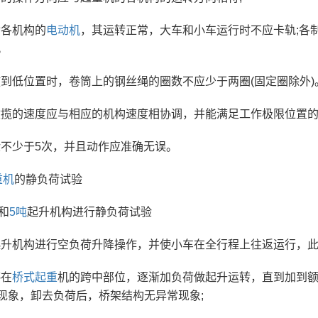
动各机构的
电动机
，其运转正常，大车和小车运行时不应卡轨;各
。
钩放到低位置时，卷筒上的钢丝绳的圈数不应少于两圈(固定圈除外)
和收揽的速度应与相应的机构速度相协调，并能满足工作极限位置
试验不少于5次，并且动作应准确无误。
重机
的静负荷试验
和
5吨
起升机构进行静负荷试验
动起升机构进行空负荷升降操作，并使小车在全行程上往返运行，
停在
桥式起重
机的跨中部位，逐渐加负荷做起升运转，直到加到
现象，卸去负荷后，桥架结构无异常现象;