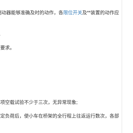
制动器能够准确及时的动作，各
限位开关
及**装置的动作应
。
的要求。
此项空载试验不少于三次，无异常现象;
额定负荷后，使小车在桥架的全行程上往返运行数次，各部