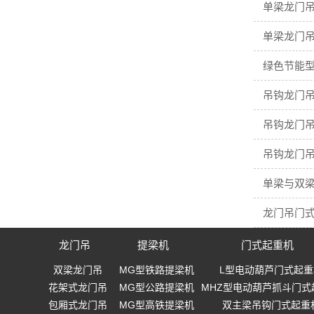
单梁龙门
单梁龙门
绿色节能型
吊钩龙门吊
吊钩龙门吊
吊钩龙门吊
单梁与双梁
龙门吊门
龙门吊
提梁机
门式起重机
双梁龙门吊
MG型铁路提梁机
L型电动葫芦门式起重
花架式龙门吊
MG型公路提梁机
MHZ型电动葫芦抓斗门式
包厢式龙门吊
MG型高铁提梁机
双主梁吊钩门式起重