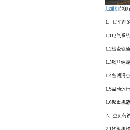
起重机
的测
1、试车前
1.1电气
1.2检查
1.3钢丝绳
1.4各润
1.5盘动
1.6起重
2、空负荷
2.1操纵