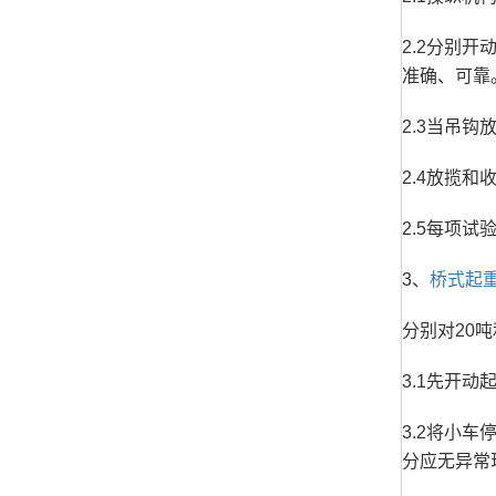
2.2分别开
准确、可靠
2.3当吊
2.4放揽
2.5每项
3、
桥式起
分别对20吨
3.1先开
3.2将小车
分应无异常