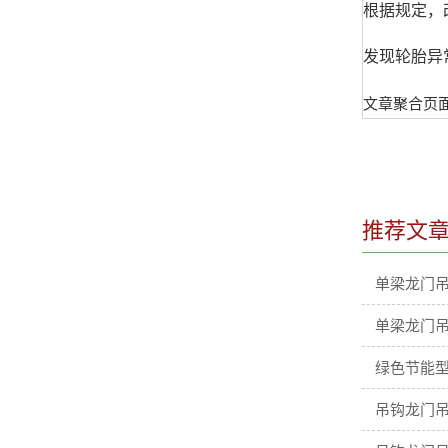
根据规定，
发现轮胎异
文章聚合页
推荐文
单梁龙门
单梁龙门
绿色节能型
吊钩龙门吊