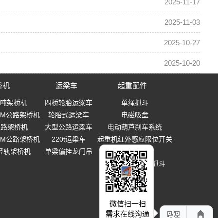
2025-11-17
2025-11-03
2025-10-27
2025-10-20
桥机
运梁车
起重配件
0吨架桥机
四桥轮胎运粱车
单绳抓斗
-40M公路架桥机
轮胎式运梁车
电磁吸盘
0铁路架桥机
大型公路运粱车
电动葫芦刹车系统
-40M公路架桥机
220t运粱车
起重机红外感应限位开关
T轻轨架桥机
单梁偏挂龙门吊
起重吊钩
多瓣式机械设备抓斗
微信扫一扫
需求在线沟通