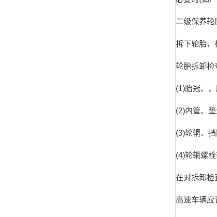
二级保养轮
拆下轮胎，
轮胎拆卸检
(1)胎冠
(2)内管、
(3)轮辋
(4)轮辋
在对拆卸检
高速车辆应