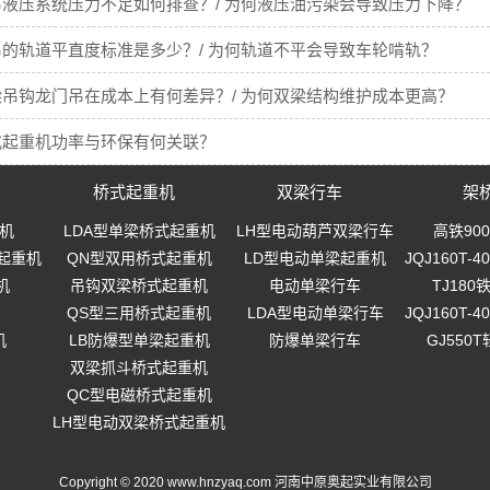
液压系统压力不足如何排查？/ 为何液压油污染会导致压力下降？
的轨道平直度标准是多少？/ 为何轨道不平会导致车轮啃轨？
吊钩龙门吊在成本上有何差异？/ 为何双梁结构维护成本更高？
式起重机功率与环保有何关联？
桥式起重机
双梁行车
架
机
LDA型单梁桥式起重机
LH型电动葫芦双梁行车
高铁90
起重机
QN型双用桥式起重机
LD型电动单梁起重机
JQJ160T
机
吊钩双梁桥式起重机
电动单梁行车
TJ18
QS型三用桥式起重机
LDA型电动单梁行车
JQJ160T
机
LB防爆型单梁起重机
防爆单梁行车
GJ550
双梁抓斗桥式起重机
QC型电磁桥式起重机
LH型电动双梁桥式起重机
Copyright © 2020 www.hnzyaq.com 河南中原奥起实业有限公司