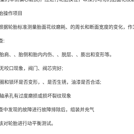
胎操作项目
根据轮胎标准测量胎面花纹磨耗、的周长和断面宽度的变化，作
查:
、、胎肩、、胎侧和胎内内伤、、脱层、、膨出和变形等。
垫无咬口现象，阀门、阀芯完好;
、挡圈和锁环是否变形，、是否生锈，油漆是否合适;
螺栓轴承孔有过度磨损或损坏裂纹现象
查中发现的故障进行故障排除后，组装并充气
该对轮胎进行动平衡测试。