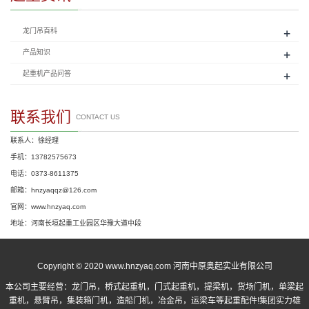
+
龙门吊百科
+
产品知识
+
起重机产品问答
联系我们
CONTACT US
联系人：徐经理
手机：13782575673
电话：0373-8611375
邮箱：hnzyaqqz@126.com
官网：www.hnzyaq.com
地址：河南长垣起重工业园区华豫大道中段
Copyright © 2020 www.hnzyaq.com 河南中原奥起实业有限公司
本公司主要经营：
龙门吊
，
桥式起重机
，
门式起重机
，提梁机，货场门机，单梁起
重机，悬臂吊，集装箱门机，造船门机，冶金吊，运梁车等起重配件!集团实力雄