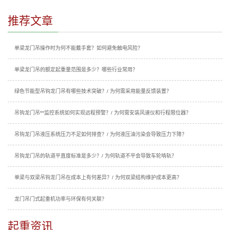
推荐文章
单梁龙门吊操作时为何不能戴手套？如何避免触电风险？
单梁龙门吊的额定起重量范围是多少？哪些行业常用？
绿色节能型吊钩龙门吊有哪些技术突破？/ 为何需采用能量反馈装置？
吊钩龙门吊**监控系统如何实现远程预警？/ 为何需安装风速仪和行程限位器？
吊钩龙门吊液压系统压力不足如何排查？/ 为何液压油污染会导致压力下降？
吊钩龙门吊的轨道平直度标准是多少？/ 为何轨道不平会导致车轮啃轨？
单梁与双梁吊钩龙门吊在成本上有何差异？/ 为何双梁结构维护成本更高？
龙门吊门式起重机功率与环保有何关联？
起重资讯