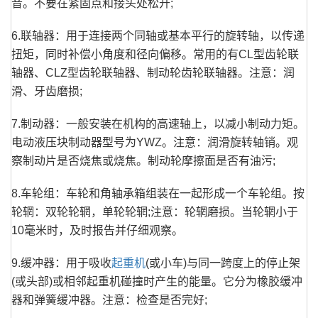
音。不要在紧固点和接头处松开;
6.联轴器：用于连接两个同轴或基本平行的旋转轴，以传递
扭矩，同时补偿小角度和径向偏移。常用的有CL型齿轮联
轴器、CLZ型齿轮联轴器、制动轮齿轮联轴器。注意：润
滑、牙齿磨损;
7.制动器：一般安装在机构的高速轴上，以减小制动力矩。
电动液压块制动器型号为YWZ。注意：润滑旋转轴销。观
察制动片是否烧焦或烧焦。制动轮摩擦面是否有油污;
8.车轮组：车轮和角轴承箱组装在一起形成一个车轮组。按
轮辋：双轮轮辋，单轮轮辋;注意：轮辋磨损。当轮辋小于
10毫米时，及时报告并仔细观察。
9.缓冲器：用于吸收
起重机
(或小车)与同一跨度上的停止架
(或头部)或相邻起重机碰撞时产生的能量。它分为橡胶缓冲
器和弹簧缓冲器。注意：检查是否完好;