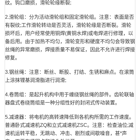
纹。钩口磨损，滑轮轮缘断裂;
2.滑轮组：分为活动滑轮组和固定滑轮组。注意：表面是否
有裂纹;工作滑轮转动是否灵活，滑轮轮缘是否断裂。滑轮
损坏后，用户经常使用铜焊(黄铜水焊)或电焊进行修理，以
备后用。由于加热不均匀，滑轮变形和硬度不均匀会导致钢
丝绳的异常磨损，焊接质量不易保证，因此不允许进行焊接
修复。
3.钢丝绳：注意：断丝、断股、打结、生锈和麻点。在滚筒
上涂抹锂基润滑脂进行润滑;
4.卷筒组：是起升机构中用于缠绕钢丝绳的部件。齿轮联轴
器盘式卷绕筒组是一种分组性好的封闭式传动装置。
5.减速器：将电机的高转速降低到各机构所需的工作速度。
普通卧式减速机ZQ和立式减速机ZSC。注意：检查油位;减
速机运转平稳，无跳动、冲击、剧烈或间歇噪音，甚*声