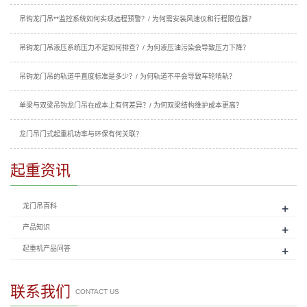
吊钩龙门吊**监控系统如何实现远程预警？/ 为何需安装风速仪和行程限位器？
吊钩龙门吊液压系统压力不足如何排查？/ 为何液压油污染会导致压力下降？
吊钩龙门吊的轨道平直度标准是多少？/ 为何轨道不平会导致车轮啃轨？
单梁与双梁吊钩龙门吊在成本上有何差异？/ 为何双梁结构维护成本更高？
龙门吊门式起重机功率与环保有何关联？
起重资讯
+
龙门吊百科
+
产品知识
+
起重机产品问答
联系我们
CONTACT US