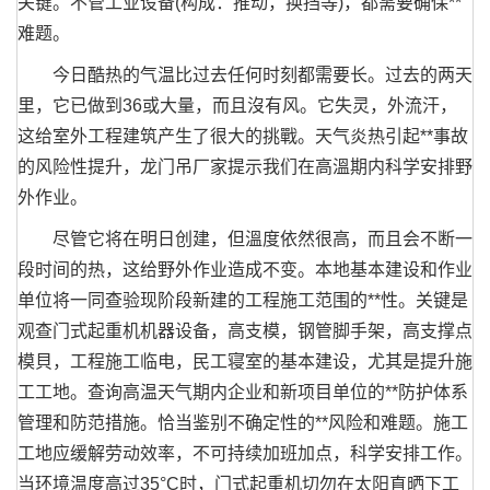
关键。不管工业设备(构成：推动，换挡等)，都需要确保**
难题。
今日酷热的气温比过去任何时刻都需要长。过去的两天
里，它已做到36或大量，而且沒有风。它失灵，外流汗，
这给室外工程建筑产生了很大的挑戰。天气炎热引起**事故
的风险性提升，龙门吊厂家提示我们在高溫期内科学安排野
外作业。
尽管它将在明日创建，但溫度依然很高，而且会不断一
段时间的热，这给野外作业造成不变。本地基本建设和作业
单位将一同查验现阶段新建的工程施工范围的**性。关键是
观查门式起重机机器设备，高支模，钢管脚手架，高支撑点
模貝，工程施工临电，民工寝室的基本建设，尤其是提升施
工工地。查询高温天气期内企业和新项目单位的**防护体系
管理和防范措施。恰当鉴别不确定性的**风险和难题。施工
工地应缓解劳动效率，不可持续加班加点，科学安排工作。
当环境温度高过35°C时，门式起重机切勿在太阳直晒下工