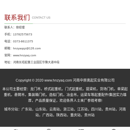
联系我们
CONTACT US
联系人：徐经理
手机：13782575673
电话：0373-8611375
邮箱：hnzyaqqz@126.com
官网：www.hnzyaq.com
地址：河南长垣起重工业园区华豫大道中段
Copyright © 2020 www.hnzyaq.com 河南中原奥起实业有限公司
本公司主要经营：
龙门吊
，
桥式起重机
，
门式起重机
，提梁机，货场门机，单梁起
重机，悬臂吊，集装箱门机，造船门机，冶金吊，运梁车等起重配件!集团实力雄
厚，产品质量保证，欢迎各界人士来厂参观考察!
城市分站：
广东站
，
山东站
，
云南站
，
浙江站
，
江苏站
，
四川站
，
贵州站
，
河南
站
，
广西站
，
陕西站
，
重庆站
，
贵州站