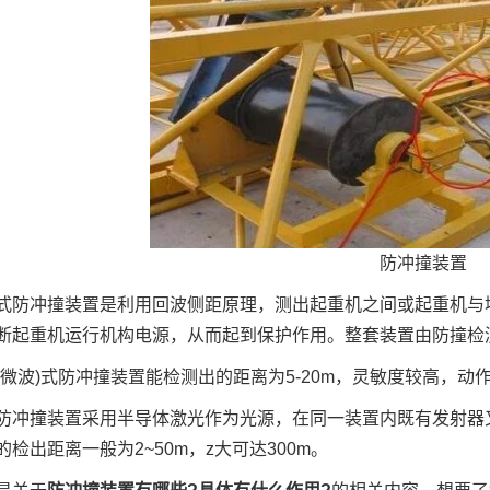
防冲撞装置
冲撞装置是利用回波侧距原理，测出起重机之间或起重机与墙
断起重机运行机构电源，从而起到保护作用。整套装置由防撞检
)式防冲撞装置能检测出的距离为5-20m，灵敏度较高，动作误差时
撞装置采用半导体激光作为光源，在同一装置内既有发射器又
检出距离一般为2~50m，z大可达300m。