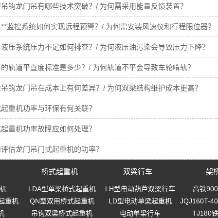
吊钩龙门吊有哪些技术突破？/ 为何需采用能量反馈装置？
**监控系统如何实现远程预警？/ 为何需安装风速仪和行程限位器？
液压系统压力不足如何排查？/ 为何液压油污染会导致压力下降？
的轨道平直度标准是多少？/ 为何轨道不平会导致车轮啃轨？
吊钩龙门吊在成本上有何差异？/ 为何双梁结构维护成本更高？
式起重机功率与环保有何关联？
式起重机功率故障应如何处理？
和评估龙门吊门式起重机的功率？
桥式起重机
双梁行车
架
机
LDA型单梁桥式起重机
LH型电动葫芦双梁行车
高铁90
起重机
QN型双用桥式起重机
LD型电动单梁起重机
JQJ160T
机
吊钩双梁桥式起重机
电动单梁行车
TJ18