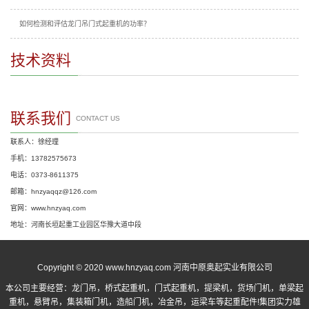
如何检测和评估龙门吊门式起重机的功率？
技术资料
联系我们
CONTACT US
联系人：徐经理
手机：13782575673
电话：0373-8611375
邮箱：hnzyaqqz@126.com
官网：www.hnzyaq.com
地址：河南长垣起重工业园区华豫大道中段
Copyright © 2020 www.hnzyaq.com 河南中原奥起实业有限公司
本公司主要经营：
龙门吊
，
桥式起重机
，
门式起重机
，提梁机，货场门机，单梁起
重机，悬臂吊，集装箱门机，造船门机，冶金吊，运梁车等起重配件!集团实力雄