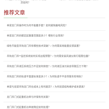
异如何？
推荐文章
单梁龙门吊操作时为何不能戴手套？如何避免触电风险？
单梁龙门吊的额定起重量范围是多少？哪些行业常用？
绿色节能型吊钩龙门吊有哪些技术突破？/ 为何需采用能量反馈装置？
吊钩龙门吊**监控系统如何实现远程预警？/ 为何需安装风速仪和行程限位器？
吊钩龙门吊液压系统压力不足如何排查？/ 为何液压油污染会导致压力下降？
吊钩龙门吊的轨道平直度标准是多少？/ 为何轨道不平会导致车轮啃轨？
单梁与双梁吊钩龙门吊在成本上有何差异？/ 为何双梁结构维护成本更高？
龙门吊门式起重机功率与环保有何关联？
龙门吊门式起重机功率故障应如何处理？