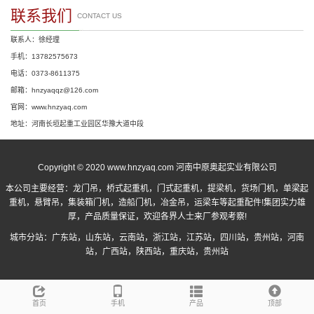
联系我们
CONTACT US
联系人：徐经理
手机：13782575673
电话：0373-8611375
邮箱：hnzyaqqz@126.com
官网：www.hnzyaq.com
地址：河南长垣起重工业园区华豫大道中段
Copyright © 2020 www.hnzyaq.com 河南中原奥起实业有限公司
本公司主要经营：
龙门吊
，
桥式起重机
，
门式起重机
，提梁机，货场门机，单梁起
重机，悬臂吊，集装箱门机，造船门机，冶金吊，运梁车等起重配件!集团实力雄
厚，产品质量保证，欢迎各界人士来厂参观考察!
城市分站：
广东站
，
山东站
，
云南站
，
浙江站
，
江苏站
，
四川站
，
贵州站
，
河南
站
，
广西站
，
陕西站
，
重庆站
，
贵州站
首页
手机
产品
顶部