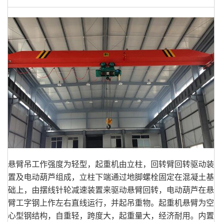
悬臂吊工作强度为轻型，起重机由立柱，回转臂回转驱动装
置及电动葫芦组成，立柱下端通过地脚螺栓固定在混凝土基
础上，由摆线针轮减速装置来驱动悬臂回转，电动葫芦在悬
臂工字钢上作左右直线运行，并起吊重物。起重机悬臂为空
心型钢结构，自重轻，跨度大，起重量大，经济耐用。内置