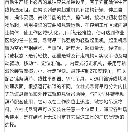
自动生产线上必备的单独应急吊装设备，有了它能确保生产
线畅通无阻。曲臂系列悬臂起重机具有结构新颖、伸屈自
如、操作灵便、高效节能的特点。操作时，按动电钮将载重
物吊起，利用横梁的弯曲和悬转运动，在控制工作区域内避
让物体，使工作区域*大化。用手轻轻推拉，便可达到作业
区域的任一位置。悬臂吊工作强度为轻型起重机，起重机悬
臂为空心型钢结构，自重轻，跨度大，起重量大，经济耐，
吊载状态下悬转轻快、起重悬臂及行走机构可实现手动及电
动驱动，移动**、定位准确。。内置式行走机构，采用导轨
滑轮装置摩擦力小，行走轻快。悬转控制270度转角，可以
配合链条葫芦、线性平衡器、VPL吊具，可选用镀锌或烤漆
处理表面。根据运行轨道的不同，立柱式悬臂吊可分为内挂
式轨道悬臂吊和外挂式轨道悬臂吊两种，与PK型环链电动
葫芦配套使用，它可以在工作岗位上迅速、敏捷地吊运物
料。立柱式悬臂吊可以安装在任意一个位置上，适应各种场
合使用，是在结构上无法固定其它输送工具的厂房*理想的
选择。