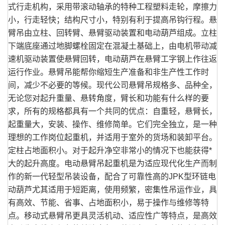
式行走机构，采用带滚动轴承的特种工程塑料走轮，摩擦力
小，行走轻快；结构尺寸小，特别有利于提高吊钩行程。悬
臂吊由立柱、回转臂、悬臂驱动装置和电动葫芦组成。立柱
下端底座通过地脚螺栓固定在混凝土基础上，由电机带动减
速机驱动装置使悬臂回转，电动葫芦在悬臂工字钢上作往返
运行作业。悬臂吊能帮你缩短生产准备和非生产性工作时
间，减少不必要的等候。现代公司悬臂吊规格多、品种全，
无论您对起升重量、悬转角度，臂长和功能有什么样的要
求，所有的规格都具有一个共同的优点：自重轻，悬臂长，
起重量大，安装、操作、维修简单。它们完全独立，是一种
理想的工作岗位起重机，并适用于室外的货场和装卸平台。
定柱占地面积小。对于起升净空非常小的情况下也能获得*
大的起升高度。电动悬臂吊起重机是为适应现代化生产而制
作的新一代轻型吊装设备，配合了可靠性高的JPK型环链电
动葫芦尤其适用于短距离，使用频繁，密集性吊运作业，具
有高效、节能、省事、占地面积小，易于操作与维修等特
点。移动式悬臂吊更具灵活机动、适应性广等特点，是高效