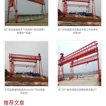
龙门吊在极端条件下的结构**如何保障？
龙门吊的跨度对其稳定性和工作效率有
有哪些**措施？
何影响？
不同品牌或制造商的900t龙门吊价格差
龙门吊**操作规程包括哪些基本要点？
异如何？
推荐文章