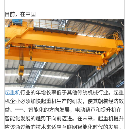
目前，在中国
起重机
行业的年增长率低于其他传统机械行业。起重
机企业必须加快起重机生产的研发，使其朝着经济效
益、****、智能化的方向发展，电动葫芦和提升机在
智能化发展的趋势下向前迈进。在未来，起重机提升
应该通过新的技术来适应互联网智能化时代的发展。