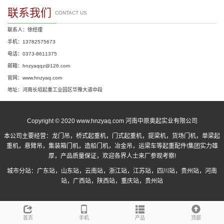
联系我们
CONTACT US
联系人：徐经理
手机：13782575673
电话：0373-8611375
邮箱：hnzyaqqz@126.com
官网：www.hnzyaq.com
地址：河南长垣起重工业园区华豫大道中段
Copyright © 2020 www.hnzyaq.com 河南中原奥起实业有限公司
本公司主要经营：
龙门吊
，
桥式起重机
，
门式起重机
，提梁机，货场门机，单梁起
重机，悬臂吊，集装箱门机，造船门机，冶金吊，运梁车等起重配件!集团实力雄
厚，产品质量保证，欢迎各界人士来厂参观考察!
城市分站：
广东站
，
山东站
，
云南站
，
浙江站
，
江苏站
，
四川站
，
贵州站
，
河南
站
，
广西站
，
陕西站
，
重庆站
，
贵州站
首页
手机
产品
顶部