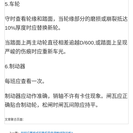
5.车轮
守时查看轮缘和踏面，当轮缘部分的磨损或崩裂抵达
10%厚度时应替换新轮。
当踏面上两主动轮直径相差逾越D/600,或踏面上呈现
严峻的伤痕时应重新车光。
6.制动器
每班应查看一次。
制动器应动作准确，销轴不许有卡住现象。闸瓦应正
确贴合制动轮，松闸时闸瓦间隙应持平。
文章聚合页面：