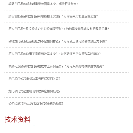
单梁龙门吊的额定起重量范围是多少？哪些行业常用？
绿色节能型吊钩龙门吊有哪些技术突破？/ 为何需采用能量反馈装置？
吊钩龙门吊**监控系统如何实现远程预警？/ 为何需安装风速仪和行程限位器？
吊钩龙门吊液压系统压力不足如何排查？/ 为何液压油污染会导致压力下降？
吊钩龙门吊的轨道平直度标准是多少？/ 为何轨道不平会导致车轮啃轨？
单梁与双梁吊钩龙门吊在成本上有何差异？/ 为何双梁结构维护成本更高？
龙门吊门式起重机功率与环保有何关联？
龙门吊门式起重机功率故障应如何处理？
如何检测和评估龙门吊门式起重机的功率？
技术资料