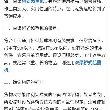
臂。单梁
桥式起重机
具有场地使用率高、融为性强、
作业类别大、实用性强的特点，在海港货运站得到了
普遍应用。
一、单梁桥式起重机的采用。
符合上海通用桥型起重机的有关要求。通常情况下，
吊重在50t以下，跨距在35m以内，没有特殊的使用
条件，宜采用单梁承载。假设门腿总宽，工作速率较
高，或经常吊重、长的物品，则选用
双梁桥式起重
机
。
二、确定轴距的标准。
货物尺寸能顺利完成支脚平面图钢结构；能考虑龙门
架沿提升设备路轨方位方向的可靠性规定；注意使轴
距B和跨距S成一定比例关系，一般取轴距B=(1/4—