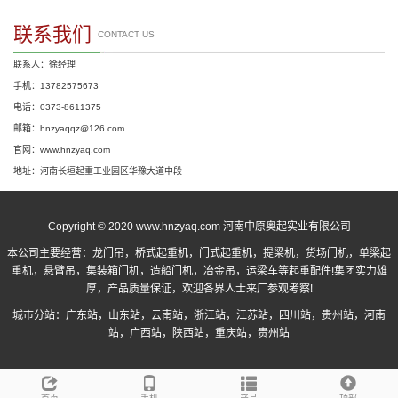
联系我们
CONTACT US
联系人：徐经理
手机：13782575673
电话：0373-8611375
邮箱：hnzyaqqz@126.com
官网：www.hnzyaq.com
地址：河南长垣起重工业园区华豫大道中段
Copyright © 2020 www.hnzyaq.com 河南中原奥起实业有限公司
本公司主要经营：
龙门吊
，
桥式起重机
，
门式起重机
，提梁机，货场门机，单梁起
重机，悬臂吊，集装箱门机，造船门机，冶金吊，运梁车等起重配件!集团实力雄
厚，产品质量保证，欢迎各界人士来厂参观考察!
城市分站：
广东站
，
山东站
，
云南站
，
浙江站
，
江苏站
，
四川站
，
贵州站
，
河南
站
，
广西站
，
陕西站
，
重庆站
，
贵州站