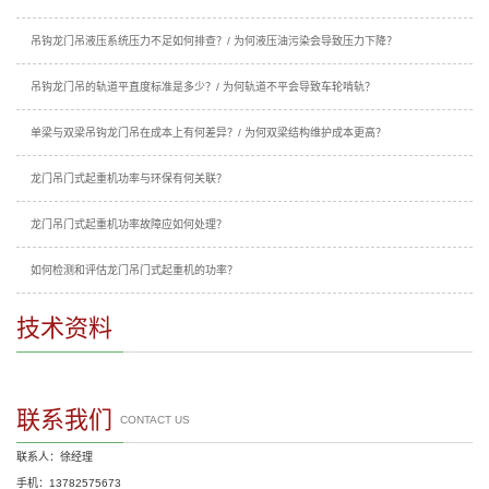
吊钩龙门吊液压系统压力不足如何排查？/ 为何液压油污染会导致压力下降？
吊钩龙门吊的轨道平直度标准是多少？/ 为何轨道不平会导致车轮啃轨？
单梁与双梁吊钩龙门吊在成本上有何差异？/ 为何双梁结构维护成本更高？
龙门吊门式起重机功率与环保有何关联？
龙门吊门式起重机功率故障应如何处理？
如何检测和评估龙门吊门式起重机的功率？
技术资料
联系我们
CONTACT US
联系人：徐经理
手机：13782575673