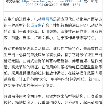
本文链接：
https://www.hnzyaq.com/jszc/3030.html
发布时间：
2022-07-04 09:30:20 点击量：1621
在生产的过程中，电动
悬臂吊
是适应现代自动化生产而制造
的一种新型的
起重设备
迎合了性能较高的进口环链电动葫芦
特别适用于很小距离，使用频繁，密集性吊运作业，具有高
效、节能、省事、占地面积小，易于操作与维修等特点。
移动式悬臂吊更具灵活机动、适应性广等特点，是高效自动
生产线上必备的单独应急吊装设备，有了它能够保证生产线
畅通无阻。曲臂式悬臂吊具有构造新颖、伸缩自如、运作灵
活、高效节能的特征。在使用的时候按动电钮把起重重物吊
起，采用悬臂横梁的拉伸和旋转运动，在控制操作范围内规
避货物，让工作范围*大化。用手把它轻轻的推拉，就可以
达到操作范围的任何一个位置。
悬臂吊使用强度为轻型，悬臂为欧米茄型钢结构，自身重量
较轻，横跨幅度大，起重量也较大，经济耐用，起吊荷载情