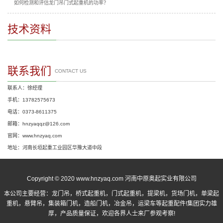
如何检测和评估龙门吊门式起重机的功率？
技术资料
联系我们
CONTACT US
联系人：徐经理
手机：13782575673
电话：0373-8611375
邮箱：hnzyaqqz@126.com
官网：www.hnzyaq.com
地址：河南长垣起重工业园区华豫大道中段
Copyright © 2020 www.hnzyaq.com 河南中原奥起实业有限公司
本公司主要经营：
龙门吊
，
桥式起重机
，
门式起重机
，提梁机，货场门机，单梁起
重机，悬臂吊，集装箱门机，造船门机，冶金吊，运梁车等起重配件!集团实力雄
厚，产品质量保证，欢迎各界人士来厂参观考察!