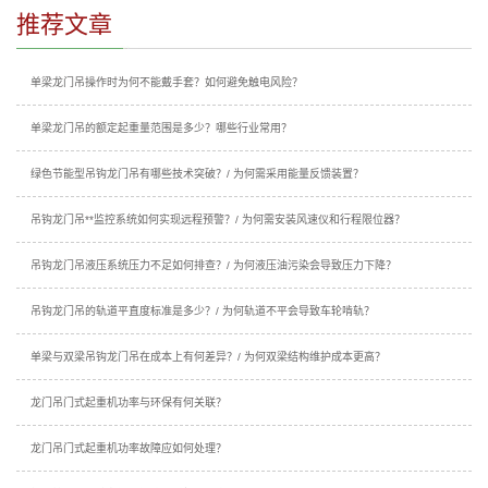
推荐文章
单梁龙门吊操作时为何不能戴手套？如何避免触电风险？
单梁龙门吊的额定起重量范围是多少？哪些行业常用？
绿色节能型吊钩龙门吊有哪些技术突破？/ 为何需采用能量反馈装置？
吊钩龙门吊**监控系统如何实现远程预警？/ 为何需安装风速仪和行程限位器？
吊钩龙门吊液压系统压力不足如何排查？/ 为何液压油污染会导致压力下降？
吊钩龙门吊的轨道平直度标准是多少？/ 为何轨道不平会导致车轮啃轨？
单梁与双梁吊钩龙门吊在成本上有何差异？/ 为何双梁结构维护成本更高？
龙门吊门式起重机功率与环保有何关联？
龙门吊门式起重机功率故障应如何处理？