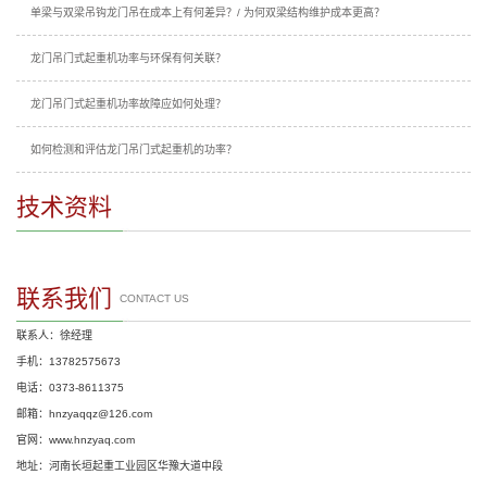
单梁与双梁吊钩龙门吊在成本上有何差异？/ 为何双梁结构维护成本更高？
龙门吊门式起重机功率与环保有何关联？
龙门吊门式起重机功率故障应如何处理？
如何检测和评估龙门吊门式起重机的功率？
技术资料
联系我们
CONTACT US
联系人：徐经理
手机：13782575673
电话：0373-8611375
邮箱：hnzyaqqz@126.com
官网：www.hnzyaq.com
地址：河南长垣起重工业园区华豫大道中段