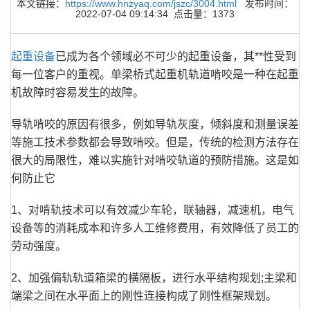
本文链接：
https://www.hnzyaq.com/jszc/3004.html
发布时间：
2022-07-04 09:14:34 点击量：1373
起重设备
已成为各个领域必不可少的起重设备，其**性受到
每一位客户的重视。单梁桥式起重机轨道啃咬是一种在起重
机故障时容易发生的故障。
导轨啃咬的原因有很多，例如导轨灰度，倾斜度和测量误差
等施工技术参数都会导致啃咬。但是，传统的检测方法存在
很大的局限性，难以实施针对啃咬轨道的预防措施。这是如
何防止它
1、对啃轨技术可以有效减少车轮，联轴器，减速机，电气
设备等的消耗成本和许多人工维修费用，有效降低了员工的
劳动强度。
2、加强偏轨轨道箱梁的横隔板，进行水平结构规划;主梁和
端梁之间在水平面上的刚性连接构成了刚性框架规划。