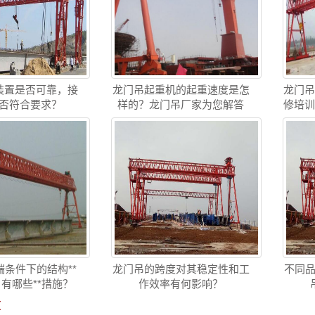
装置是否可靠，接
龙门吊起重机的起重速度是怎
龙门
否符合要求？
样的？龙门吊厂家为您解答
修培
条件下的结构**
龙门吊的跨度对其稳定性和工
不同品
 有哪些**措施？
作效率有何影响？
章