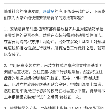
随着社会的快速发展，
悬臂吊
的应用也越来越广泛，下面我
们来为大家介绍快速安装悬臂吊的方法有哪些？
1、安装悬臂吊前应把所有部件摆放整齐并且对照装箱单检
査零部件的是否齐备。然后在安装前需对转动零部件清洁、
在需要润滑的地方抹上润滑油。另外在混凝土基础上对预埋
电缆线和接地设施进行规制。所有准备工作做好之后，就可
以安装了。
2、**用吊车安装立柱，吊装立柱式注意应将立柱与基础面
调整*垂直状态，立柱底座尽量平行预埋螺丝，然后将立柱
缓缓的地通过螺栓和地板孔校正、联接，*后拧紧地脚螺
母，此时立柱底座应跟基面贴合良好，空隙用混凝土填满，
然后使用平衡尺进行初步的校离驻地垂直水平度，待悬臂吊
工字钢横梁安装完毕试车之后再*终校正一次。
3、旋臂横梁的安装，**在地面上先将CD, MD, 或PK型环链