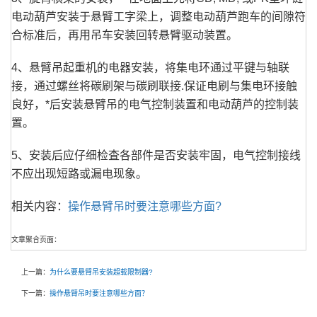
电动葫芦安装于悬臂工字梁上，调整电动葫芦跑车的间隙符
合标准后，再用吊车安装回转悬臂驱动装置。
4、悬臂吊起重机的电器安装，将集电环通过平键与轴联
接，通过螺丝将碳刷架与碳刷联接.保证电刷与集电环接触
良好，*后安装悬臂吊的电气控制装置和电动葫芦的控制装
置。
5、安装后应仔细检査各部件是否安装牢固，电气控制接线
不应出现短路或漏电现象。
相关内容：
操作悬臂吊时要注意哪些方面?
文章聚合页面：
上一篇：
为什么要悬臂吊安装超载限制器?
下一篇：
操作悬臂吊时要注意哪些方面？