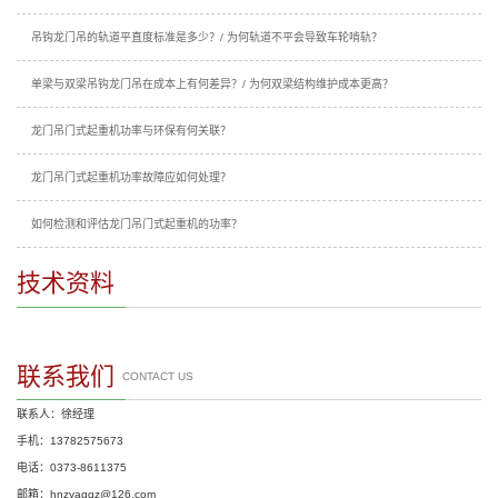
吊钩龙门吊的轨道平直度标准是多少？/ 为何轨道不平会导致车轮啃轨？
单梁与双梁吊钩龙门吊在成本上有何差异？/ 为何双梁结构维护成本更高？
龙门吊门式起重机功率与环保有何关联？
龙门吊门式起重机功率故障应如何处理？
如何检测和评估龙门吊门式起重机的功率？
技术资料
联系我们
CONTACT US
联系人：徐经理
手机：13782575673
电话：0373-8611375
邮箱：hnzyaqqz@126.com