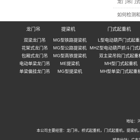
龙门吊门
如何检测
龙门吊
提梁机
门式起重机
双梁龙门吊
MG型铁路提梁机
L型电动葫芦门式起重
花架式龙门吊
MG型公路提梁机
MHZ型电动葫芦抓斗门式
包厢式龙门吊
MG型高铁提梁机
双主梁吊钩门式起重
电动单梁龙门吊
ME提梁机
MH型门式起重机
单梁偏挂龙门吊
MG型提梁机
MH型单梁门式起重
地址：河
本公司主要经营：
龙门吊
，
桥式起重机
，
门式起重机
，提梁机