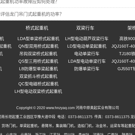
式起重机功率故障应如何处理？
和评估龙门吊门式起重机的功率？
桥式起重机
双梁行车
架
机
LDA型单梁桥式起重机
LH型电动葫芦双梁行车
高铁90
起重机
QN型双用桥式起重机
LD型电动单梁起重机
JQJ160T
机
吊钩双梁桥式起重机
电动单梁行车
TJ18
QS型三用桥式起重机
LDA型电动单梁行车
JQJ160T
机
LB防爆型单梁起重机
防爆单梁行车
GJ550
双梁抓斗桥式起重机
QC型电磁桥式起重机
LH型电动双梁桥式起重机
Copyright © 2020 www.hnzyaq.com 河南中原奥起实业有限公司
南长垣起重工业园区华豫大道中段 电话：0373-8611375 传真：0373-8611375
龙
，货场门机，单梁起重机，悬臂吊，集装箱门机，造船门机，冶金吊，运梁车等起重配