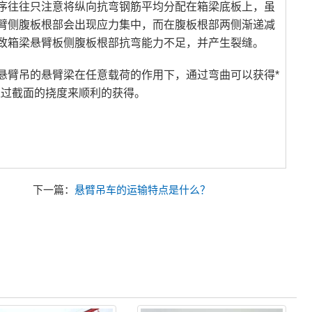
序往往只注意将纵向抗弯钢筋平均分配在箱梁底板上，虽
臂侧腹板根部会出现应力集中，而在腹板根部两侧渐递减
致箱梁悬臂板侧腹板根部抗弯能力不足，并产生裂缝。
悬臂吊的悬臂梁在任意载荷的作用下，通过弯曲可以获得*
通过截面的挠度来顺利的获得。
下一篇：
悬臂吊车的运输特点是什么？