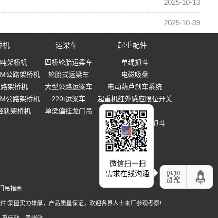
2025-10-13
2025-10-09
桥机
运梁车
起重配件
0吨架桥机
四桥轮胎运粱车
单绳抓斗
-40M公路架桥机
轮胎式运梁车
电磁吸盘
0铁路架桥机
大型公路运粱车
电动葫芦刹车系统
-40M公路架桥机
220t运粱车
起重机红外感应限位开关
T轻轨架桥机
单梁偏挂龙门吊
起重吊钩
多瓣式机械设备抓斗
微信扫一扫
需求在线沟通
门吊指南
件!集团实力雄厚，产品质量保证，欢迎各界人士来厂参观考察!