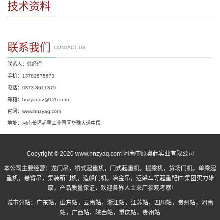
技术资料
联系我们
CONTACT US
联系人：徐经理
手机：13782575673
电话：0373-8611375
邮箱：hnzyaqqz@126.com
官网：www.hnzyaq.com
地址：河南长垣起重工业园区华豫大道中段
Copyright © 2020 www.hnzyaq.com 河南中原奥起实业有限公司
本公司主要经营：
龙门吊
，
桥式起重机
，
门式起重机
，提梁机，货场门机，单梁起
重机，悬臂吊，集装箱门机，造船门机，冶金吊，运梁车等起重配件!集团实力雄
厚，产品质量保证，欢迎各界人士来厂参观考察!
城市分站：
广东站
，
山东站
，
云南站
，
浙江站
，
江苏站
，
四川站
，
贵州站
，
河南
站
，
广西站
，
陕西站
，
重庆站
，
贵州站