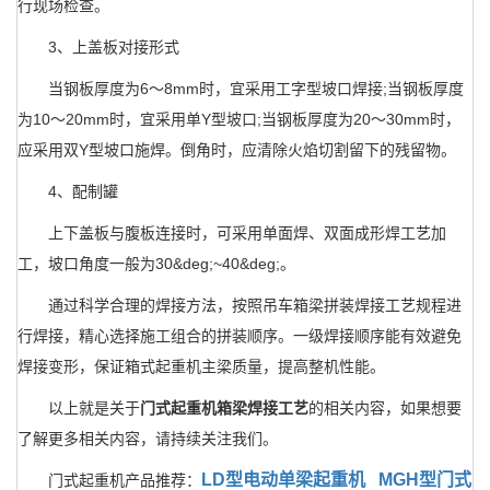
行现场检查。
3、上盖板对接形式
当钢板厚度为6～8mm时，宜采用工字型坡口焊接;当钢板厚度
为10～20mm时，宜采用单Y型坡口;当钢板厚度为20～30mm时，
应采用双Y型坡口施焊。倒角时，应清除火焰切割留下的残留物。
4、配制罐
上下盖板与腹板连接时，可采用单面焊、双面成形焊工艺加
工，坡口角度一般为30&deg;~40&deg;。
通过科学合理的焊接方法，按照吊车箱梁拼装焊接工艺规程进
行焊接，精心选择施工组合的拼装顺序。一级焊接顺序能有效避免
焊接变形，保证箱式起重机主梁质量，提高整机性能。
以上就是关于
门式起重机箱梁焊接工艺
的相关内容，如果想要
了解更多相关内容，请持续关注我们。
LD型电动单梁起重机
MGH型门式
门式起重机产品推荐：