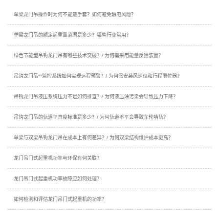
单梁龙门吊操作时为何不能戴手套？如何避免触电风险？
单梁龙门吊的额定起重量范围是多少？哪些行业常用？
绿色节能型吊钩龙门吊有哪些技术突破？/ 为何需采用能量反馈装置？
吊钩龙门吊**监控系统如何实现远程预警？/ 为何需安装风速仪和行程限位器？
吊钩龙门吊液压系统压力不足如何排查？/ 为何液压油污染会导致压力下降？
吊钩龙门吊的轨道平直度标准是多少？/ 为何轨道不平会导致车轮啃轨？
单梁与双梁吊钩龙门吊在成本上有何差异？/ 为何双梁结构维护成本更高？
龙门吊门式起重机功率与环保有何关联？
龙门吊门式起重机功率故障应如何处理？
如何检测和评估龙门吊门式起重机的功率？