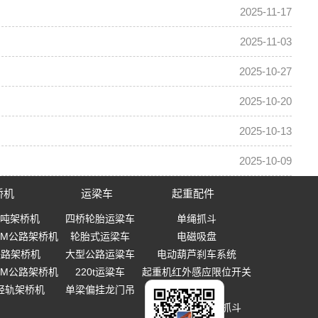
2025-11-17
2025-11-03
2025-10-27
2025-10-20
2025-10-13
2025-10-09
桥机
运梁车
起重配件
0吨架桥机
四桥轮胎运粱车
单绳抓斗
-40M公路架桥机
轮胎式运梁车
电磁吸盘
0铁路架桥机
大型公路运粱车
电动葫芦刹车系统
-40M公路架桥机
220t运粱车
起重机红外感应限位开关
T轻轨架桥机
单梁偏挂龙门吊
起重吊钩
多瓣式机械设备抓斗