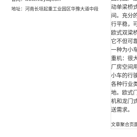
动单梁桥
地址：河南长垣起重工业园区华豫大道中段
间。充分
行平稳，
欧式双梁
它不但可
一种为小
重机：很
厂房空间
小车的行
各种行业
地。欧式
机和龙门
送需求。
文章聚合页