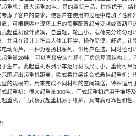
式起重机：很大起重20吨，是的革新产品，性能优于，结
的考虑了客户的需求，使客户在使用的过程中增加了性和
可靠，可根据客户现场工况的需要配置起省变频或双葫芦运
桥式起重机设计紧凑，自重轻，轮压小，载荷充分均匀可
靠，并且在设计上符合人体工程学，操作简便，舒适，让
车电动葫芦，一种为卷扬机系列，供用户任选，同时还可
大起重量20吨，可以直接安装在现有厂房的屋顶结构上，
用于生产。此起重机系列小车运行极限尺寸小，重物可吊
驶范围超出起重机距离。欧式柔性梁组合式悬挂起重机：
类型的规模的，用来完成不同材料的空间输送，特殊适用
门式起重机：很大起重量300吨，门式起重机适用于堆场
式起重机，门式桥式起重机易于维护，具有高可靠性和性
面：